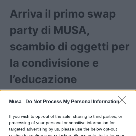
Arriva il primo swap
party di MUSA,
scambio di oggetti per
la condivisione e
l’educazione
finanziaria
Musa -
Do Not Process My Personal Information
Il 20 novembre dopo la conferenza su
If you wish to opt-out of the sale, sharing to third parties, or
processing of your personal or sensitive information for
empowerment femminile
targeted advertising by us, please use the below opt-out
section to confirm your selection. Please note that after your