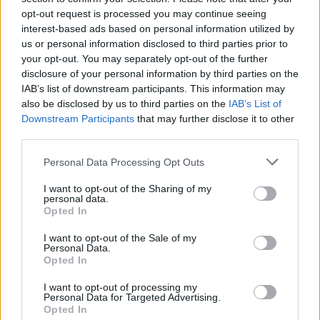
Arriva il primo
swap party
nell’ambito del progetto
opt-out request is processed you may continue seeing
MUSA. L’evento, dedicato allo scambio gratuito tra
interest-based ads based on personal information utilized by
persone di oggetti di piccole-medie dimensioni – dai
us or personal information disclosed to third parties prior to
vestiti agli accessori ai libri – unisce una parte di
your opt-out. You may separately opt-out of the further
formazione dedicata all’
educazione finanziaria
e una
disclosure of your personal information by third parties on the
all’educazione alla
sostenibilità
. Il tutto unito a una
IAB’s list of downstream participants. This information may
specifica ricerca, progettato da un team
also be disclosed by us to third parties on the
IAB’s List of
multidisciplinare di docenti nel frame della finanza
Downstream Participants
that may further disclose it to other
comportamentale.
third parties.
L’appuntamento è per il 20 novembre, dalle 19 alle 21,
Personal Data Processing Opt Outs
successivamente alla
conferenza
più ampia
sull’empowerment femminile presso la
Biblioteca
I want to opt-out of the Sharing of my
dell’Università
degli studi di
Milano-Bicocca
(Centrale
personal data.
Opted In
dell’edificio U6-Agora, piano II, Piazza dell’Ateneo Nuovo
1). Il gruppo che ha seguito il progetto è composto dai
I want to opt-out of the Sale of my
coordinatori Emanuela Rinaldi e Veronica Cucchiarini,
Personal Data.
Riccardo Viale, Laura Macchi, Burak Havakara, Lucia Dalla
Opted In
Pellegrina sotto la guida di Lucia Visconti Parisio.
I want to opt-out of processing my
Personal Data for Targeted Advertising.
Ma cos’è lo swap party? Un
evento in cui le persone si
Opted In
scambiano oggetti
, tipicamente capi di abbigliamento