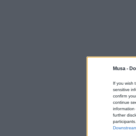
Musa -
Do
If you wish 
sensitive in
confirm you
continue se
information 
further disc
participants
Downstream 