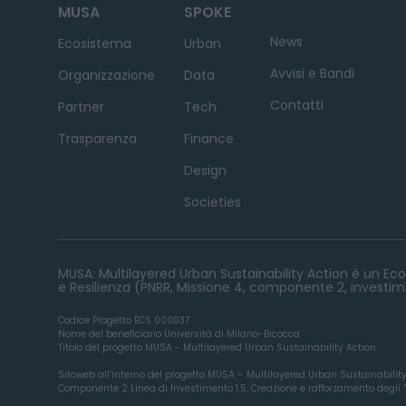
MUSA
SPOKE
News
Ecosistema
Urban
Avvisi e Bandi
Organizzazione
Data
Contatti
Partner
Tech
Trasparenza
Finance
Design
Societies
MUSA: Multilayered Urban Sustainability Action è un Ecos
e Resilienza (PNRR, Missione 4, componente 2, investime
Codice Progetto ECS 000037
Nome del beneficiario Università di Milano-Bicocca
Titolo del progetto MUSA - Multilayered Urban Sustainability Action
Sitoweb all’interno del progetto MUSA – Multilayered Urban Sustainabilit
Componente 2 Linea di Investimento 1.5: Creazione e rafforzamento degli “ec