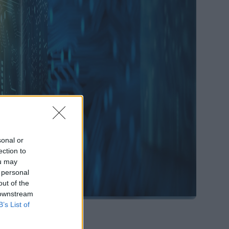
sonal or
ection to
ou may
 personal
out of the
 downstream
B’s List of