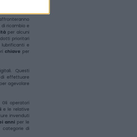
 problema che
 affronteranno
 di ricambio e
ità
per alcuni
tti prioritari
 lubrificanti e
ori
chiave
per
itali. Questi
di effettuare
per agevolare
 Gli operatori
ti
e le relative
ture invenduti
ei anni
per le
 categorie di