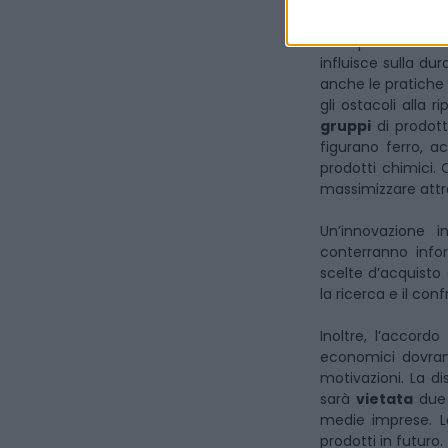
attraverso la
legi
Un aspetto rilevant
influisce sulla dur
anche le pratiche
gli ostacoli alla r
gruppi
di prodotti
figurano ferro, acc
prodotti chimici.
massimizzare attr
Un’innovazione in
conterranno info
scelte d’acquisto
la ricerca e il con
Inoltre, l’accord
economici dovran
motivazioni. La d
sarà
vietata
due 
medie imprese. 
prodotti in futuro.