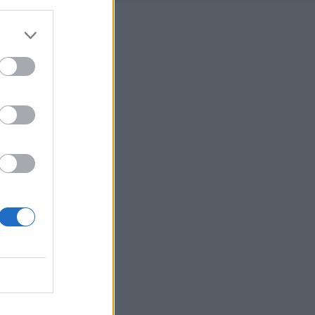
 ciclo di
voli, affidabili
clo
degli stessi
 – l’
accordo
ne del quadro
egulation). Un
tringenti per
 promuovere un
ci dei prodotti