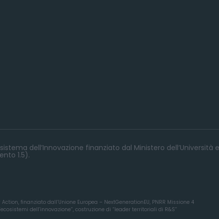
istema dell’Innovazione finanziato dal Ministero dell’Università e
nto 1.5).
y Action, finanziato dall’Unione Europea – NextGenerationEU, PNRR Missione 4
osistemi dell’innovazione”, costruzione di “leader territoriali di R&S”