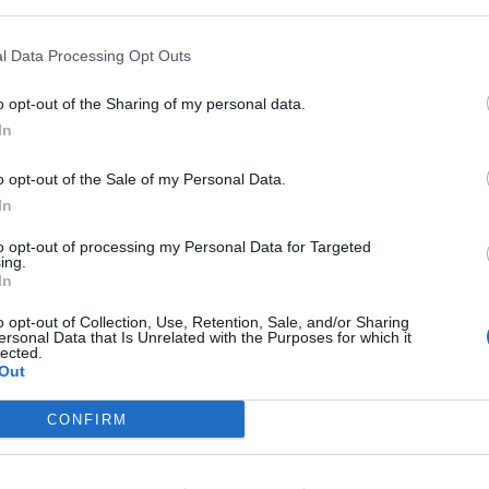
l Data Processing Opt Outs
o opt-out of the Sharing of my personal data.
l’accordo Ue che punta a migliorare il
In
odotti
o opt-out of the Sale of my Personal Data.
In
orme più stringenti per la sostenibilità
to opt-out of processing my Personal Data for Targeted
etti dei
prodotti
durante il loro
ciclo di vita
, rendendoli più dure
ing.
In
olo, facilitare il riutilizzo, l’aggiornamento, la riparazione e il
rici
la riduzione del consumo di
risorse
, energia e acqua.
o opt-out of Collection, Use, Retention, Sale, and/or Sharing
ersonal Data that Is Unrelated with the Purposes for which it
i obiettivi – in un’ottica di economia circolare e sostenibile
lected.
Out
Parlamento e del
Consiglio
dell’Unione Europea sulla revisio
 ecocompatibile –
ESPR
(Ecodesign for Sustainable Products R
un significativo progresso verso l’adozione di norme più s
CONFIRM
ibili, mirando a migliorare il ciclo di vita dei prodotti e a
ologico
nell’industria. La Commissione definirà i requisiti specifi