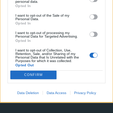
personal data.
visione strategica.
Opted In
Biondi ha sottolineato l’importanza di una collaborazione
I want to opt-out of the Sale of my
sinergica tra i vari attori degli ecosistemi per raggiungere
Personal Data.
Opted In
gli obiettivi prefissati dal PNRR. Inoltre ha presentato
alcuni dei risultati già ottenuti e ha delineato le strategie
I want to opt-out of processing my
future per affrontare le sfide emergenti.
Personal Data for Targeted Advertising.
Opted In
I want to opt-out of Collection, Use,
Retention, Sale, and/or Sharing of my
Personal Data that Is Unrelated with the
Purposes for which it was collected.
Opted Out
CONFIRM
Data Deletion
Data Access
Privacy Policy