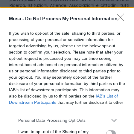
Ricerca, Istituzioni, Aziende, Associazioni e cittadini, tutti
coinvolti nel grande progetto di costruzione di comunità
dialoganti a livello territoriale. Questi ecosistemi
Musa -
Do Not Process My Personal Information
rappresentano una delle punte di diamante del
PNRR
,
con l’intento di favorire l’innovazione e la collaborazione
If you wish to opt-out of the sale, sharing to third parties, or
tra diversi settori della società.
processing of your personal or sensitive information for
targeted advertising by us, please use the below opt-out
L’incontro ha avuto come focus principale la riflessione
section to confirm your selection. Please note that after your
comune sulle prossime sfide da affrontare, tra cui
opt-out request is processed you may continue seeing
l’analisi dello stato di avanzamento dei progetti e delle
interest-based ads based on personal information utilized by
strategie per il loro completamento nei tempi previsti, la
us or personal information disclosed to third parties prior to
discussione su come capitalizzare le risorse umane
your opt-out. You may separately opt-out of the further
coinvolte e le competenze acquisite durante il percorso
disclosure of your personal information by third parties on the
e infine l’esplorazione delle modalità per rendere
IAB’s list of downstream participants. This information may
sostenibili e duraturi gli ecosistemi creati, garantendo
also be disclosed by us to third parties on the
IAB’s List of
continuità e sviluppo futuro.
Downstream Participants
that may further disclose it to other
third parties.
Tra i partecipanti di rilievo all’evento, si segnala
l’intervento di
Vittorio Biondi
, Direttore Generale di
Personal Data Processing Opt Outs
MUSA. La sua presenza ha aggiunto un’importante
dimensione alla discussione, grazie alla sua esperienza e
I want to opt-out of the Sharing of my