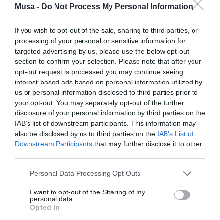
soluzioni.
Musa -
Do Not Process My Personal Information
Per poter partecipare al bando, è necessario accedere al sito
If you wish to opt-out of the sale, sharing to third parties, or
enicall4innovators.com
.
processing of your personal or sensitive information for
targeted advertising by us, please use the below opt-out
section to confirm your selection. Please note that after your
opt-out request is processed you may continue seeing
Call4Innovators raccontata dai suoi protagonisti
interest-based ads based on personal information utilized by
us or personal information disclosed to third parties prior to
Lorenzo Fiorillo
, Direttore Technology, R&D & Digital di Eni ha
your opt-out. You may separately opt-out of the further
commentato: “L’innovazione e il costante miglioramento delle
disclosure of your personal information by third parties on the
tecnologie sono fondamentali per mantenere e rafforzare non solo la
IAB’s list of downstream participants. This information may
leadership di Eni nella transizione energetica ma anche per favorire lo
also be disclosed by us to third parties on the
IAB’s List of
sviluppo di metodologie computazionali per la decarbonizzazione.
Downstream Participants
that may further disclose it to other
Attraverso questa iniziativa Eni, facendo leva sulla grande potenza di
third parties.
calcolo disponibile, condivide le proprie competenze tecnologiche e di
programmazione al fine di promuovere con un approccio innovativo
Personal Data Processing Opt Outs
progetti che generino un impatto sulla transizione energetica e sulla
I want to opt-out of the Sharing of my
competitività tecnologica”.
personal data.
Opted In
Alessandra Poggiani
, Direttrice Generale, CINECA ha dichiarato: