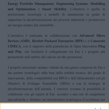
Energy Portfolio Management
Engineering Systems: Modelling
,
and Optimization
Smart Mobility
e
. L’obiettivo è quello di
perfezionare tecnologie e modelli di simulazione in grado di
supportare la decarbonizzazione dei processi industriali e promuovere
un’energia sempre più sostenibile.
Advanced Micro
L’iniziativa è realizzata in collaborazione con
Devices (AMD)
Hewlett Packard Enterprise (HPE)
Consorzio
,
e il
CINECA
Plug
, con il supporto della piattaforma di Open Innovation
and Play
, che faciliterà il collegamento tra Eni e i progetti più
promettenti nell’ambito del calcolo ad alte prestazioni.
I progetti selezionati saranno valutati da una giuria composta da Eni e
dai partner tecnologici sulla base della solidità tecnica, del grado di
innovazione, della compatibilità con HPC6 e dell’allineamento con gli
Obiettivi di Sviluppo Sostenibile (SDGs) e con la strategia di
decarbonizzazione dell’azienda. I vincitori avranno la possibilità di
collaborare con gli esperti di Eni, accedere a una rete di competenze
specialistiche e sfruttare un’infrastruttura tecnologica d’eccellenza per
ottimizzare tempi, costi e potenziale di mercato delle proprie