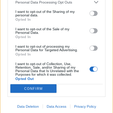
Università degli Studi di Bergamo,
Personal Data Processing Opt Outs
Università degli Studi di Pavia, Università
degli Studi di Padova, Politecnico di Bari,
I want to opt-out of the Sharing of my
personal data.
Università Ca’ Foscari di Venezia,
Opted In
Università Cattolica di Milano, Politecnico
di Torino, Università di Torino, Università
I want to opt-out of the Sale of my
Personal Data.
Vita-Salute San Raffaele, Contamination
Opted In
Lab Università di Pisa, Social Innovation
Teams, BiM, Netval, MITO Technology,
I want to opt-out of processing my
Personal Data for Targeted Advertising.
Istituto Italiano di Tecnologia, Scientifica
Opted In
Venture Capital e Forest Valley.
I want to opt-out of Collection, Use,
Retention, Sale, and/or Sharing of my
locandina
Personal Data that Is Unrelated with the
Purposes for which it was collected.
Opted Out
CONFIRM
Data Deletion
Data Access
Privacy Policy