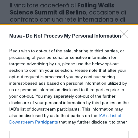
Il vincitore accederà al
Falling Walls
Science Summit di Berlino
, occasione di
confronto con una rete internazionale di
scienziati, innovatori e imprenditori.
Musa -
Do Not Process My Personal Information
L’iniziativa è organizzata dall’Università di
Milano-Bicocca insieme a una rete di
If you wish to opt-out of the sale, sharing to third parties, or
partner accademici e dell’innovazione, tra
processing of your personal or sensitive information for
cui
MUSA scarl
, con l’obiettivo di dare
targeted advertising by us, please use the below opt-out
spazio a idee ad alto impatto e favorire
section to confirm your selection. Please note that after your
nuove connessioni tra ricerca e impresa.
opt-out request is processed you may continue seeing
interest-based ads based on personal information utilized by
Per partecipare è possibile candidarsi
us or personal information disclosed to third parties prior to
attraverso il
link ufficiale
your opt-out. You may separately opt-out of the further
disclosure of your personal information by third parties on the
L’iniziativa è organizzata dall’Università
IAB’s list of downstream participants. This information may
degli Studi di Milano-Bicocca in
also be disclosed by us to third parties on the
IAB’s List of
Downstream Participants
that may further disclose it to other
partnership con
Fondazione U4i, MUSA
third parties.
scarl, Università degli Studi di Milano,