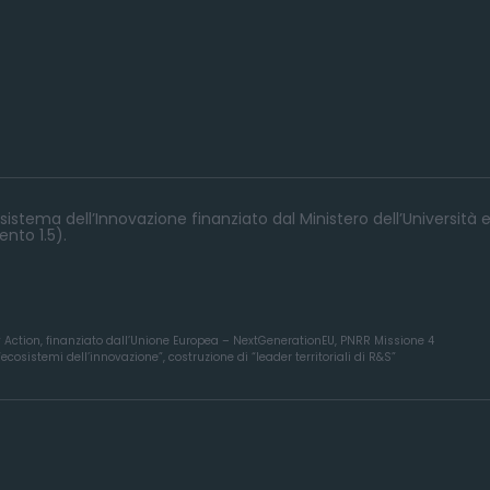
istema dell’Innovazione finanziato dal Ministero dell’Università e
nto 1.5).
y Action, finanziato dall’Unione Europea – NextGenerationEU, PNRR Missione 4
osistemi dell’innovazione”, costruzione di “leader territoriali di R&S”