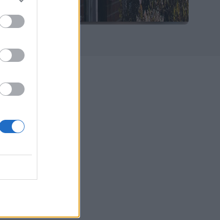
i legno,
 della
ricerca
 le celle solari
l legno, o più
n particolare
do
.