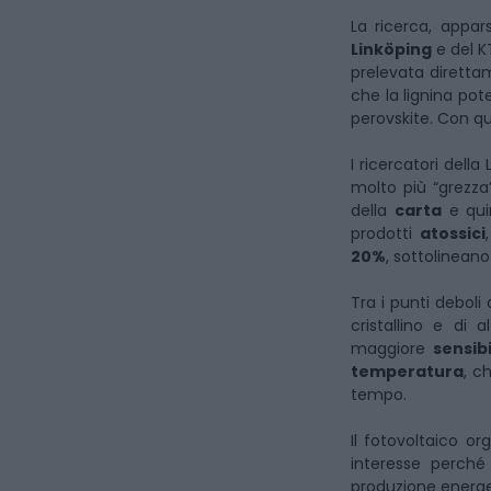
La ricerca, appa
Linköping
e del K
prelevata diretta
che la lignina po
perovskite. Con qu
I ricercatori dell
molto più “grezza”
della
carta
e qui
prodotti
atossici
20%
, sottolineano
Tra i punti debol
cristallino e di 
maggiore
sensib
temperatura
, c
tempo.
Il fotovoltaico 
interesse perché
produzione energe