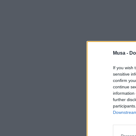
Musa -
Do
If you wish 
sensitive in
confirm you
continue se
information 
further disc
participants
Downstream 
Persona