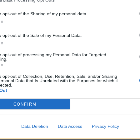
o opt-out of the Sharing of my personal data.
In
o opt-out of the Sale of my Personal Data.
In
to opt-out of processing my Personal Data for Targeted
ing.
In
co: celle solari organiche a base d
o opt-out of Collection, Use, Retention, Sale, and/or Sharing
 economiche
ersonal Data that Is Unrelated with the Purposes for which it
lected.
Out
ori svedesi utilizzano un prodotto di scarto della carta
CONFIRM
solari
organiche a base di legno: è una delle recenti scoperte
fotovoltaico
. Create da un team di ricercatori in
Svezia
,
eriale che ha una storia lunga quanto l’uomo. In questo caso i
Data Deletion
Data Access
Privacy Policy
a
lignina
estratta dalla sua polpa, è servita per creare u
ella: lo stato di trasporto delle cariche a contatto con il
cato