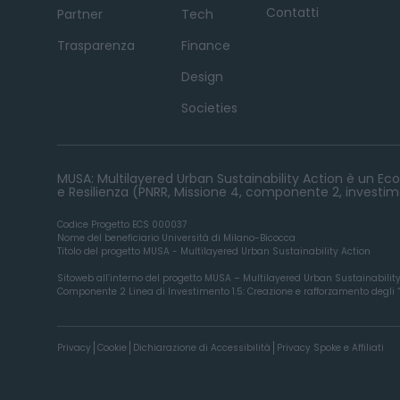
Contatti
Partner
Tech
Trasparenza
Finance
Design
Societies
MUSA: Multilayered Urban Sustainability Action è un Ecos
e Resilienza (PNRR, Missione 4, componente 2, investime
Codice Progetto ECS 000037
Nome del beneficiario Università di Milano-Bicocca
Titolo del progetto MUSA - Multilayered Urban Sustainability Action
Sitoweb all’interno del progetto MUSA – Multilayered Urban Sustainabilit
Componente 2 Linea di Investimento 1.5: Creazione e rafforzamento degli “ec
Privacy
Cookie
Dichiarazione di Accessibilità
Privacy Spoke e Affiliati