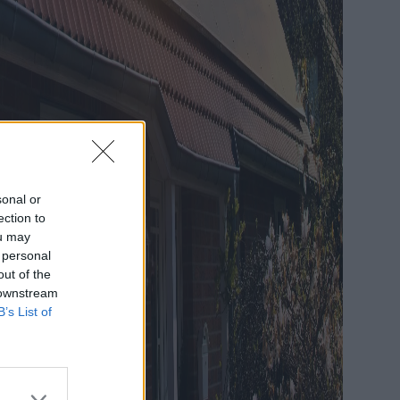
sonal or
ection to
ou may
 personal
out of the
 downstream
B’s List of