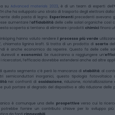
rsa su
Advanced materials 2023
, è di un team di esperti dell’
TH che ha sviluppato uno strato di trasporto degli elettroni dalla
mente dalla pasta di legno.
Esperimenti
precedenti avevano g
tesse aumentare l’
affidabilità
delle celle solari organiche così 
esta scoperta si tentano di eliminare i prodotti
chimici
finora uti
a Linköping hanno voluto rendere il
processo più verde
utilizzan
, chiamata lignina kraft. Si tratta di un prodotto di
scarto
de
ndi è anche economico da reperire. Questo fa delle celle sol
, durevoli e
economici
. Se riusciranno a raggiungere un’
effic
 i ricercatori, l’efficacia dovrebbe estendersi anche ad altre appl
i di questo segmento c’è però la mancanza di
stabilità
: al contr
altri semiconduttori inorganici, questo tipologia fotovoltaica
ilità
nei confronti di
ossidazione
, riduzione, ricristallizzazione
he può portare al degrado del dispositivo e alla riduzione delle 
organico è comunque una delle
prospettive
verso cui la rice
 potrebbe fornire un contributo chiave per lo sviluppo più 
tica da fonti
rinnovabili
.