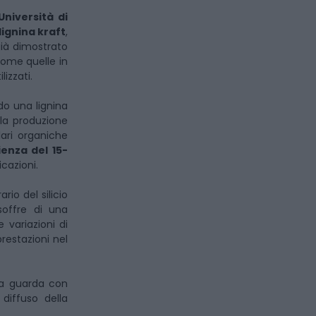
Università di
lignina kraft
,
ià dimostrato
come quelle in
lizzati.
do una lignina
lla produzione
ari organiche
ienza del 15-
icazioni.
ario del silicio
 soffre di una
 e variazioni di
prestazioni nel
rca guarda con
diffuso della