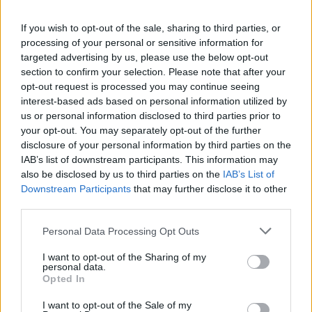
Jacopo Perego
, ricercatore in chimica
If you wish to opt-out of the sale, sharing to third parties, or
industriale, ha ottenuto il primo premio
processing of your personal or sensitive information for
con uno
speech dal titolo “
Nano-spugne
targeted advertising by us, please use the below opt-out
per la cattura selettiva di CO2: dalla
section to confirm your selection. Please note that after your
progettazione molecolare alla realtà
opt-out request is processed you may continue seeing
industriale
“
. Al secondo posto si è
interest-based ads based on personal information utilized by
posizionato
Riccardo Milanesi
, tecnologo
us or personal information disclosed to third parties prior to
del Dipartimento di Biotecnologie e
your opt-out. You may separately opt-out of the further
disclosure of your personal information by third parties on the
Bioscienze, con “
La Bell
a e la Bestia
, storia
IAB’s list of downstream participants. This information may
di uno scarto diventato materia prima
also be disclosed by us to third parties on the
IAB’s List of
per l’industria cosmetica
“.
Silvia Mostoni
,
Downstream Participants
that may further disclose it to other
ricercatrice in chimica generale e
third parties.
inorganica, si è classificata al
terzo posto
parlando di “
Anidride carbonica:
Personal Data Processing Opt Outs
problema o possibilità?
“.
Infine, il quarto
I want to opt-out of the Sharing of my
posto, a sorpresa è stato vinto a pari
personal data.
merito da Giorgio Tseberlidis,
ricercatore
Opted In
in chimica fisica, con un discorso sul
I want to opt-out of the Sale of my
“
Fotovoltaico flessibile integrato per un