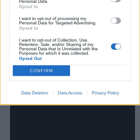
Personal Data.
futuro sostenibile
” e da
Emiliano Pioltelli
,
Opted In
assegnista in botanica, con “
Science to
I want to opt-out of processing my
Startup: from monitoring to market
’”.
Personal Data for Targeted Advertising.
Opted In
Durante il pomeriggio, il pubblico ha
ascoltato i rappresentanti dei progetti
I want to opt-out of Collection, Use,
Retention, Sale, and/or Sharing of my
vincitori dei bandi
a cascata dello Spoke 1,
Personal Data that Is Unrelated with the
Purposes for which it was collected.
a testimonianza dell’impatto capillare che
Opted Out
il programma MUSA sta
generando nel
tessuto della ricerca italiana
.
CONFIRM
Data Deletion
Data Access
Privacy Policy