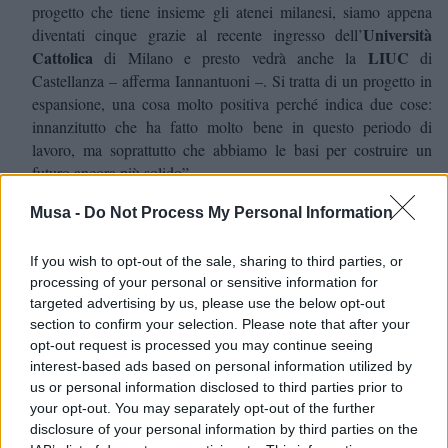
progetto che tiene insieme gli atenei milanesi, siamo appena
Università
diventati cinque grazie al recente ingresso dell’
Cattolica
LIUC
di Milano e presto vedrà anche la
di
Castellanza – afferma
Iannantuoni –
. Si tratta di un progetto in
espansione, una cosa molto positiva perché indica due cose:
innanzitutto che ha fatto molto bene in questo periodo di
lavoro, ma soprattutto che abbiamo le basi per costruire un
futuro ancora più solido”.
Musa -
Do Not Process My Personal Information
If you wish to opt-out of the sale, sharing to third parties, or
processing of your personal or sensitive information for
targeted advertising by us, please use the below opt-out
section to confirm your selection. Please note that after your
opt-out request is processed you may continue seeing
interest-based ads based on personal information utilized by
us or personal information disclosed to third parties prior to
your opt-out. You may separately opt-out of the further
disclosure of your personal information by third parties on the