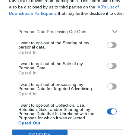
IAB’s list of downstream participants. This information may
also be disclosed by us to third parties on the
IAB’s List of
Downstream Participants
that may further disclose it to other
third parties.
Personal Data Processing Opt Outs
I want to opt-out of the Sharing of my
personal data.
Opted In
I want to opt-out of the Sale of my
Alla domanda su quali siano i temi su cui si è concentrata
Personal Data.
maggiormente MUSA, la Rettrice afferma che “certamente le
Opted In
azioni su cui si è fatta più sentire sono gli eventi di
I want to opt-out of processing my
rigenerazione urbana
. Penso a Piazza della Scienza in
Personal Data for Targeted Advertising.
Bicocca che è stata completata, penso alla geotermia quindi
Opted In
all’energia rinnovabile, penso alla mobilità sostenibile rispetto
I want to opt-out of Collection, Use,
alla quale abbiamo fatto tante azioni con il Comune di Milano,
Retention, Sale, and/or Sharing of my
Personal Data that Is Unrelated with the
e penso all’imprenditorialità. Oggi di questo in particolare
Purposes for which it was collected.
abbiamo discusso ad Assolombarda, presentando tutte le azioni
Opted Out
e le potenzialità che questi mille giovani ricercatori possono
CONFIRM