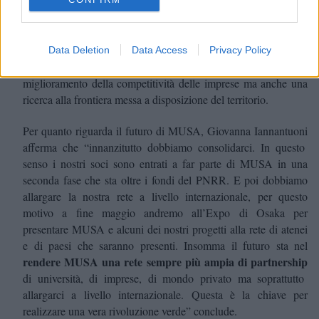
dare e l’impatto che possono avere rispetto alle piccole e medie
imprese lombarde. Questo appuntamento è davvero strategico
per pensare insieme al settore privato e agli imprenditori quello
che può essere il nostro percorso da fare insieme per il futuro.
Data Deletion
Data Access
Privacy Policy
innovazione vuol dire crescita
Perché
, vuol dire
miglioramento della competitività delle imprese ma anche una
ricerca alla frontiera messa a disposizione del territorio.
Per quanto riguarda il futuro di MUSA, Giovanna
Iannantuoni
afferma che “innanzitutto dobbiamo consolidarci. In questo
senso i nostri soci sono entrati a far parte di MUSA in una
seconda fase che sta oltre i fondi del PNRR. E poi d
obbiamo
allargare la nostra rete a livello internazionale, per questo
motivo a fine maggio andremo all’Expo di Osaka per
presentare MUSA e alcuni dei nostri progetti alla rete di atenei
e di paesi che saranno presenti. Insomma il futuro sta nel
rendere MUSA una rete sempre più ampia di partnership
di università, di imprese, di mondo privato ma soprattutto
allargarci a livello internazionale. Questa è la chiave per
realizzare una vera rivoluzione verde” conclude.