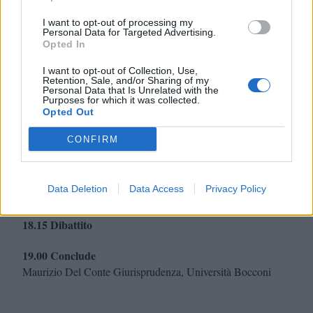
Programma:
I want to opt-out of processing my
Personal Data for Targeted Advertising.
Opted In
16.30 Introduce e modera
Melissa Miedico Giurisprudenza, Università Bocconi
I want to opt-out of Collection, Use,
Retention, Sale, and/or Sharing of my
Personal Data that Is Unrelated with the
17.00 Alcune questioni emerse in contesti di grave
Purposes for which it was collected.
vulnerabilità
Opted Out
Celeste Rampone Città Metropolitana di Milano
CONFIRM
Veronica Magenes AFOL
Cristina Delli Carri Giurisprudenza, Università Statale
Carlo Devillanova Department of Social and Political Sciences,
Data Deletion
Data Access
Privacy Policy
Università Bocconi
18.15 Dibattito
19.00 Conclude
Maurizio Del Conte Giurisprudenza, Università Bocconi