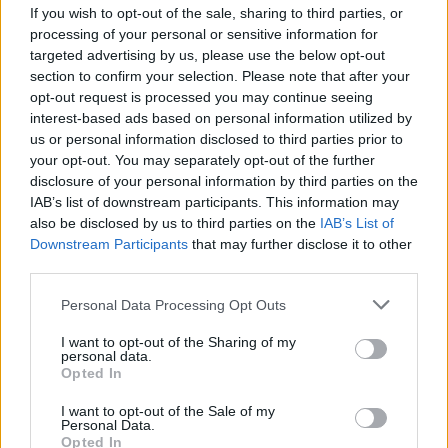
sociali fondamentali, troppo spesso negato o compromesso nei
If you wish to opt-out of the sale, sharing to third parties, or
contesti di maggiore marginalità.
processing of your personal or sensitive information for
targeted advertising by us, please use the below opt-out
cliniche legali
A partire dalle esperienze dirette maturate dalle
section to confirm your selection. Please note that after your
delle università milanesi
, l’incontro si propone come spazio di
opt-out request is processed you may continue seeing
dialogo tra accademici, operatori del terzo settore, istituzioni e
interest-based ads based on personal information utilized by
professionisti che operano quotidianamente a fianco di soggetti
us or personal information disclosed to third parties prior to
in condizione di vulnerabilità economica e sociale. L’obiettivo è
your opt-out. You may separately opt-out of the further
disclosure of your personal information by third parties on the
duplice: da un lato, fare emergere le criticità sistemiche
IAB’s list of downstream participants. This information may
nell’accesso al lavoro; dall’altro, valorizzare le pratiche efficaci
also be disclosed by us to third parties on the
IAB’s List of
e i modelli di intervento sviluppati attraverso la collaborazione
Downstream Participants
that may further disclose it to other
tra università e territorio.
third parties.
L’iniziativa si inserisce in un più ampio percorso formativo e
Personal Data Processing Opt Outs
divulgativo, inaugurato il
19 maggio
,
che mira a promuovere
l’inclusione sociale a partire dal riconoscimento e dalla tutela
I want to opt-out of the Sharing of my
personal data.
dei diritti fondamentali, con particolare attenzione ai contesti di
Opted In
maggiore fragilità.
I want to opt-out of the Sale of my
Personal Data.
La partecipazione è gratuita previa registrazione
Opted In