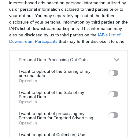
promossa e organizzata dalla Camera di Commercio di
interest-based ads based on personal information utilized by
Roma in programma dal 20 al 22 ottobre, ha messo in
us or personal information disclosed to third parties prior to
luce
l’impatto
positivo
dell’innovazione. La ricerca si
your opt-out. You may separately opt-out of the further
chiama infatti
‘Innovation impact’
(Effetti, impatto e
disclosure of your personal information by third parties on the
futuro dell’innovazione tecnologica) e mette in luce
IAB’s list of downstream participants. This information may
anche il giudizio delle imprese per le quali l’innovazione
also be disclosed by us to third parties on the
IAB’s List of
tecnologica è stata – e continuerà ad esserlo – un
Downstream Participants
that may further disclose it to other
grandissimo driver di trasformazione.
third parties.
Personal Data Processing Opt Outs
Dall’indagine emerge come gli italiani si percepiscono
come più competenti, in ambito informatico e digitale,
I want to opt-out of the Sharing of my
rispetto ai cittadini degli altri Paesi (America, Francia e
personal data.
Germania):
6,7 il voto medio
contro il 6,2 dei cittadini
Opted In
degli altri Paesi. L’esistenza quotidiana, grazie alla
I want to opt-out of the Sale of my
tecnologia, per gli italiani è diventata più facile e intensa,
Personal Data.
ma anche più stressante e isolata. Valutazioni simili negli
Opted In
altri Paesi, con alcune accentuazioni. Per gli americani
oltre alla semplificazione esistenziale la tecnologia ha
I want to opt-out of processing my
Personal Data for Targeted Advertising.
reso la vita anche più asfissiante, noiosa e isolata. Per i
Opted In
francesi alla facilità, la tecnologia ha portato con sé dosi
di leggerezza, ma anche di stress e ha reso l’esistenza
I want to opt-out of Collection, Use,