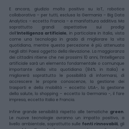
E ancora, giudizio molto positivo su IoT, robotica
collaborativa – per tutti, esclusa la Germania – Big Data
Analytics – eccetto Francia – e manifattura additiva. Ma
soprattutto grandi aspettative sui prodigi
dell’
Intelligenza artificiale
, in particolare in Italia, vista
come una tecnologia in grado di migliorare la vita
quotidiana, mentre questa percezione è più attenuata
negli altri Paesi oggetto della rilevazione. La maggioranza
dei cittadini ritiene che nei prossimi 10 anni, l’Intelligenza
artificiale sarà un elemento fondamentale o comunque
importante della vita quotidiana (84% in Italia) e
migliorerà soprattutto le possibilità di informarsi, di
accrescere le proprie conoscenze, la gestione dei
trasporti e della mobilità – eccetto USA-, la gestione
della salute, lo shopping – eccetto la Germania -, il fare
impresa, eccetto Italia e Francia.
Infine grande sensibilità rispetto alle tematiche
green
.
Le nuove tecnologie avranno un impatto positivo, a
livello ambientale, soprattutto sulle
fonti rinnovabili
, gli