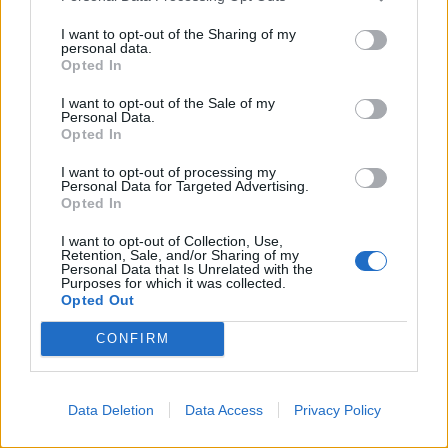
stakeholders di interagire direttamente con ambienti
I want to opt-out of the Sharing of my
tridimensionali simulati, testando in tempo reale gli
personal data.
effetti delle variazioni architettoniche e ambientali. Tra
Opted In
le funzionalità, si annoverano l’ombreggiamento, la
percezione visiva degli spazi e le variazioni atmosferiche
I want to opt-out of the Sale of my
Personal Data.
e di temperatura. Barbara Piga sottolinea come queste
Opted In
capacità interattive e collaborative migliorino la
comprensione e gli effetti delle soluzioni progettuali,
I want to opt-out of processing my
contribuendo alla qualità degli ambienti urbani.
Personal Data for Targeted Advertising.
Opted In
La collaborazione tra i due gruppi di ricerca ha portato
I want to opt-out of Collection, Use,
allo sviluppo di
exp-EIA
, una metodologia innovativa che
Retention, Sale, and/or Sharing of my
integra una app di realtà aumentata e virtuale e una
Personal Data that Is Unrelated with the
Purposes for which it was collected.
web-platform per la pianificazione urbana partecipativa.
Opted Out
Questo ecosistema fornisce una valutazione delle
esperienze soggettive dei luoghi e dei bisogni della
CONFIRM
comunità, ora integrato nel LPT. Marco Boffi evidenzia
come le nuove funzionalità psico-sociali permettano di
esplorare in tempo reale il legame tra le caratteristiche
Data Deletion
Data Access
Privacy Policy
fisiche dei luoghi e la loro dimensione psicologica,
approfondendo le relazioni affettive con l’ambiente.