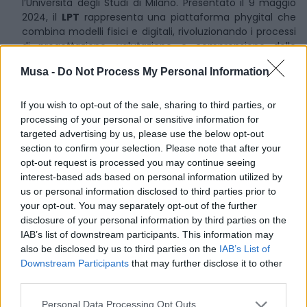
l’Università degli Studi di Milano. Presentato il 9 maggio
2024, il
LPT
rappresenta una piattaforma phygital che
combina modelli fisici e digitali, rivoluzionando i processi
di progettazione, valutazione e comprensione delle
trasformazioni urbane.
Musa -
Do Not Process My Personal Information
Questa innovazione ha avuto origine presso il Politecnico
di Milano, nel
LABSIMURB
del Dipartimento di
If you wish to opt-out of the sale, sharing to third parties, or
Architettura e Studi Urbani, guidato da Barbara Piga,
processing of your personal or sensitive information for
nell’ambito del progetto Dipartimento di Eccellenza
targeted advertising by us, please use the below opt-out
2018-2022. La collaborazione con Marco Boffi, docente di
section to confirm your selection. Please note that after your
Psicologia sociale e ambientale dell’Università degli Studi
opt-out request is processed you may continue seeing
di Milano, ha portato alla creazione della seconda
interest-based ads based on personal information utilized by
versione del Tavolo Luminoso. Questa nuova iterazione
us or personal information disclosed to third parties prior to
integra una profonda analisi del legame tra spazio e
your opt-out. You may separately opt-out of the further
comunità, nonché tra progettazione dei luoghi e
disclosure of your personal information by third parties on the
benessere delle persone.
IAB’s list of downstream participants. This information may
also be disclosed by us to third parties on the
IAB’s List of
Il LPT permette di
simulare ambienti fisici
Downstream Participants
that may further disclose it to other
architettonici superando le barriere del digital
third parties.
divide
nella progettazione. La sua piattaforma user-
friendly e multi-utente consente ai professionisti e agli
Personal Data Processing Opt Outs