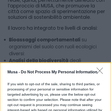
reale, quindi, perfettamente allineato con
l’approccio di MUSA, che promuove la
città come spazio di sperimentazione per
soluzioni di sostenibilità ambientale.
Il lavoro ha integrato tre livelli di analisi:
Bioassaggi comportamentali
su
organismi del suolo con ruoli ecologici
diversi:
Analisi della biodiversità
degli
invertebrati del suolo (strutturale e
Musa -
Do Not Process My Personal Information
funzionale) e delle comunità microbiche,
attraverso il sequenziamento del DNA
If you wish to opt-out of the sale, sharing to third parties, or
batterico.
processing of your personal or sensitive information for
Caratterizzazione chimico-fisica del
targeted advertising by us, please use the below opt-out
section to confirm your selection. Please note that after your
suolo
, includendo parametri come pH,
opt-out request is processed you may continue seeing
sostanza organica e capacità di
interest-based ads based on personal information utilized by