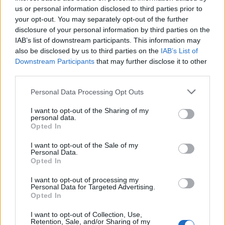
ritenzione idrica.
us or personal information disclosed to third parties prior to
your opt-out. You may separately opt-out of the further
disclosure of your personal information by third parties on the
Cosa raccontano i comportamenti degli
IAB’s list of downstream participants. This information may
organismi
also be disclosed by us to third parties on the
IAB’s List of
Downstream Participants
that may further disclose it to other
I risultati mostrano in modo chiaro che i
third parties.
comportamenti degli organismi del suolo
– in particolare
evitamento
e
Personal Data Processing Opt Outs
disaggregazione
– riflettono
I want to opt-out of the Sharing of my
efficacemente le differenze di qualità
personal data.
ecologica tra le aree studiate.
Opted In
I want to opt-out of the Sale of my
Questi segnali comportamentali risultano
Personal Data.
spesso
più sensibili e immediati
rispetto
Opted In
ad alcuni indici tradizionali di biodiversità,
I want to opt-out of processing my
riuscendo a intercettare condizioni di
Personal Data for Targeted Advertising.
degrado ecologico in fase precoce. Il
Opted In
legame con la biodiversità microbica,
I want to opt-out of Collection, Use,
invece, appare più complesso e meno
Retention, Sale, and/or Sharing of my