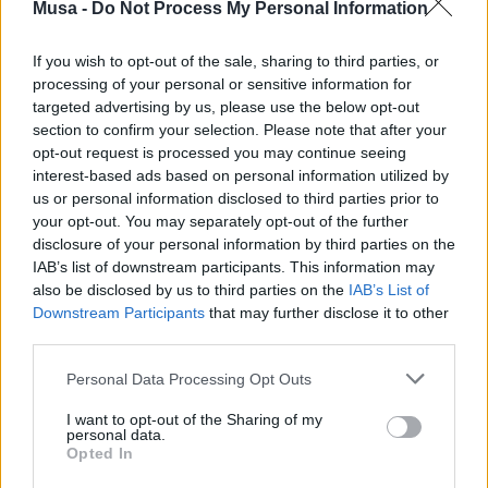
Musa -
Do Not Process My Personal Information
È aperto il nuovo bando di selezione per un/una
“Addetto/a alla
Segreteria di Direzione
” di MUSA Scarl.
If you wish to opt-out of the sale, sharing to third parties, or
processing of your personal or sensitive information for
La risorsa selezionata supporterà il Direttore
targeted advertising by us, please use the below opt-out
Generale/Program Manager, gestendo le comunicazioni
section to confirm your selection. Please note that after your
con i partner del progetto, i flussi documentali e
opt-out request is processed you may continue seeing
collaborando
nell’organizzazione di eventi
e
interest-based ads based on personal information utilized by
meeting.
us or personal information disclosed to third parties prior to
your opt-out. You may separately opt-out of the further
L’incarico è offerto con contratto a tempo determinato
disclosure of your personal information by third parties on the
di
12 mesi
, inquadramento al 2° livello del CCNL del
IAB’s list of downstream participants. This information may
Terziario, Distribuzione e Servizi. La sede di lavoro sarà a
also be disclosed by us to third parties on the
IAB’s List of
Milano
, con la
possibilità di trasferte regionali e
Downstream Participants
that may further disclose it to other
nazionali.
È richiesta un’esperienza lavorativa di almeno
third parties.
5 anni in ruoli simili, oltre a una buona conoscenza
dell’inglese e degli strumenti informatici. Le candidature
Personal Data Processing Opt Outs
devono essere inviate
entro il 26 settembre 2024
.
I want to opt-out of the Sharing of my
personal data.
Per ulteriori informazioni e dettagli sul bando, consultare
Opted In
il documento in allegato.