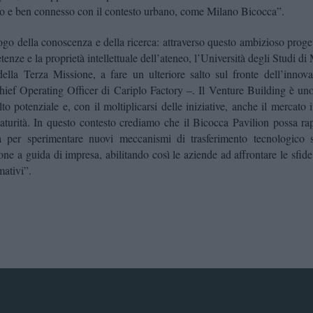
o e ben connesso con il contesto urbano, come Milano Bicocca”.
ogo della conoscenza e della ricerca: attraverso questo ambizioso proge
tenze e la proprietà intellettuale dell’ateneo, l’Università degli Studi d
della Terza Missione, a fare un ulteriore salto sul fronte dell’innov
hief Operating Officer di Cariplo Factory
–. Il Venture Building è uno
to potenziale e, con il moltiplicarsi delle iniziative, anche il mercato i
aturità. In questo contesto crediamo che il Bicocca Pavilion possa ra
ia per sperimentare nuovi meccanismi di trasferimento tecnologico s
one a guida di impresa, abilitando così le aziende ad affrontare le sfide
mativi”.