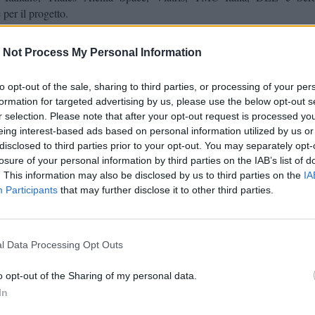
 per il progetto.
el Bicocca Pavilion, che si è tenuta oggi presso BiM, sono intervenuti
 Not Process My Personal Information
Tommaso Sacchi
luppo Economico di Regione Lombardia,
, Assessore 
Giovanna Iannantuoni
o,
, Rettrice dell’Università degli Studi di M
to opt-out of the sale, sharing to third parties, or processing of your per
Giovanni Manfredi
– Multilayered Urban Sustainability Action
, Ma
formation for targeted advertising by us, please use the below opt-out s
iancarlo Patri,
Head of Fund and Asset Management di Kervis 
r selection. Please note that after your opt-out request is processed y
ting Officer di Cariplo Factory e diverse altre personalità del m
eing interest-based ads based on personal information utilized by us or
zione ufficiale dell’edificio è prevista per l’inizio del 2025.
disclosed to third parties prior to your opt-out. You may separately opt-
losure of your personal information by third parties on the IAB’s list of
Bicocca Pavilion rappresenta una tappa fondamentale nel percorso
. This information may also be disclosed by us to third parties on the
IA
Sal
ità accademica e della collaborazione con le imprese” ha dichiarato
Participants
that may further disclose it to other third parties.
orizzazione della ricerca dell’Università di Milano-Bicocca. “Quest
istema dell’Innovazione MUSA, con l’obiettivo di stimolare l’innovazio
cercatori, studenti e personale tecnico-amministrativo.”
l Data Processing Opt Outs
 Pavilion, firmato dallo studio di architettura Piuarch, si distingue per la
o opt-out of the Sharing of my personal data.
ndendo ai più elevati standard di sostenibilità e tecnologia. Sviluppato s
In
i, l’edificio ospiterà spazi dedicati a uffici, sale riunioni, aree comuni