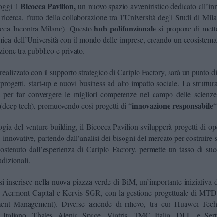
Bicocca Pavilion,
oggi il
un nuovo spazio avveniristico dedicato all’in
 ricerca, frutto della collaborazione tra l’Università degli Studi di Mil
hub polifunzionale
cca Incontra Milano). Questo
si propone di mett
mica dell’Università con il mondo delle imprese, creando un ecosistema
zione tra pubblico e privato.
realizzato con il supporto strategico di Cariplo Factory, sarà un punto di
 progetti, start-up e nuovi business ad alto impatto sociale. La struttur
a per far convergere le migliori competenze nel campo delle scienze 
innovazione responsabile
(deep tech), promuovendo così progetti di “
“
gia del venture building, il Bicocca Pavilion svilupperà progetti di o
 innovative, partendo dall’analisi dei bisogni del mercato per costruire s
ostenuto dall’esperienza di Cariplo Factory, permette un tasso di suc
adizionali.
si inserisce nella nuova piazza verde di BiM, un’importante iniziativa 
 Aermont Capital e Kervis SGR, con la gestione progettuale di MTD
nt Management). Diverse aziende di rilievo, tra cui Huawei Techno
o Italiano, Thales Alenia Space, Viatris, TMC Italia, DLL e Sert