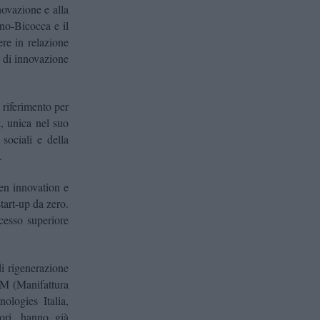
novazione e alla
ano-Bicocca e il
ere in relazione
 di innovazione
 riferimento per
a, unica nel suo
sociali e della
.
pen innovation e
tart-up da zero.
cesso superiore
di rigenerazione
M (Manifattura
logies Italia,
ori, hanno già