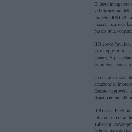
E’ stato inaugurato 
valorizzazione della
BiM
progetto
(Bico
l’eccellenza accade
basato sulla coopera
Il Bicocca Pavilion, 
lo sviluppo di idee,
genere, è progettat
tecnologia avanzata 
Grazie alla metodolo
creazione di imprese
Questo approccio, s
rispetto ai modelli tr
Il Bicocca Pavilion 
urbana promossa da
Tabacchi Developme
Istituto Auxologic