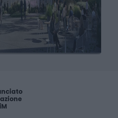
lanciato
razione
BiM