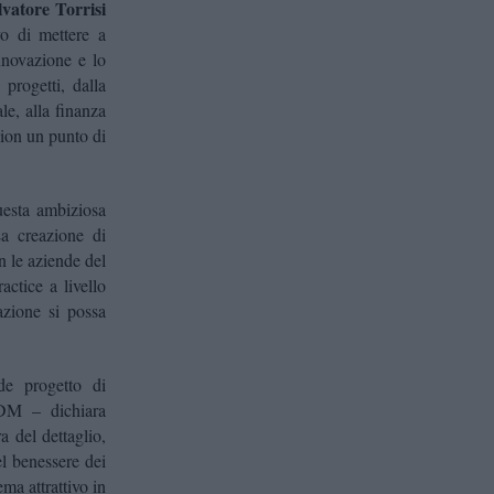
lvatore Torrisi
vo di mettere a
innovazione e lo
 progetti, dalla
le, alla finanza
lion un punto di
questa ambiziosa
a creazione di
on le aziende del
actice a livello
azione si possa
de progetto di
DM – dichiara
a del dettaglio,
el benessere dei
ma attrattivo in