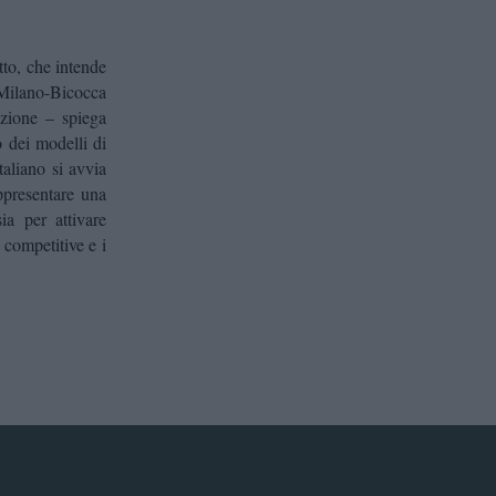
tto, che intende
i Milano-Bicocca
azione – spiega
 dei modelli di
taliano si avvia
ppresentare una
ia per attivare
 competitive e i