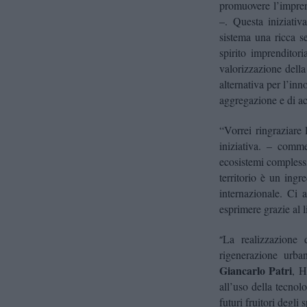
promuovere l’impren
–. Questa iniziativ
sistema una ricca se
spirito imprenditori
valorizzazione della 
alternativa per l’in
aggregazione e di ac
“Vorrei ringraziare 
iniziativa. – com
ecosistemi complessi 
territorio è un ingr
internazionale. Ci 
esprimere grazie al 
La realizzazione 
“
rigenerazione ur
Giancarlo Patri
,
He
all’uso della tecnol
futuri fruitori degli