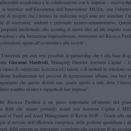
Sa
ditorialità accademica e la collaborazione con le imprese – osserva
a si inserisce nell’Ecosistema dell’Innovazione MUSA, con l’obietti
rie di progetti che l’Ateneo ha realizzato negli anni per stimolare l’
ale di ricercatori, studenti e personale tecnico-amministrativo. Questi
proprietà intellettuale, allo scouting di nuove idee ad alto impatto socia
novazione e alla formazione imprenditoriale, troveranno nel Bicocca Pavi
celerazione aperto all’economia e alla società”.
l’Università per aver reso possibile la partnership che è alla base di 
Giovanni Manfredi
menta
, Managing Director Aermont Capital
– L
capaci di valorizzare la ricerca ed i talenti, e di metterli in relazione c
ediente fondamentale nei processi di rigenerazione urbana, una best pr
auguriamo che questo diventi uno spazio aperto a tutti, dove l’innov
libero scambio di idee e capacità di fare impresa”.
del Bicocca Pavilion è un passo importante all’interno del gran
bana BiM che stiamo portando avanti con Aermont Capital e MT
ad of Fund and Asset Management di Kervis SGR
– Grazie alla cur
ogia al servizio dell’efficienza energetica, della gestione quotidiana e d
 spazi, BiM apporta un importante contributo alla creazione di un ecosiste