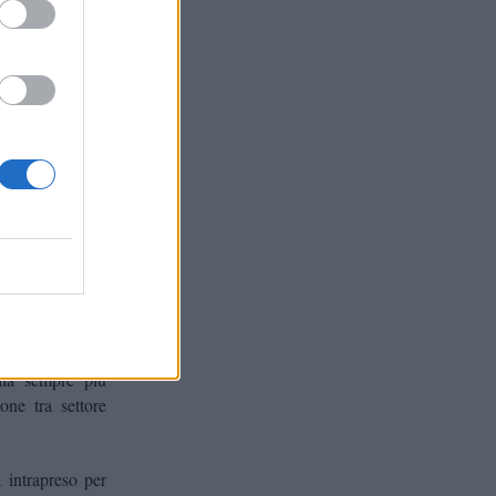
va di studenti,
rma digitale che
pia comunità di
rtner intendono
o sviluppo di un
sul palcoscenico
incontra Milano
destinato alla
 le imprese e di
o MUSA di cui è
 sviluppo di un
alia sempre più
one tra settore
 intrapreso per