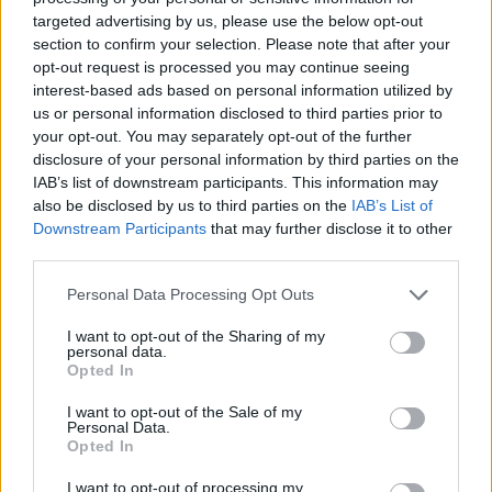
targeted advertising by us, please use the below opt-out
Nel primo caso, viene indicato come vi sia una grossa
section to confirm your selection. Please note that after your
crescita della spesa dei costi di gestione dei sistemi
opt-out request is processed you may continue seeing
sanitari e contemporaneamente personale insufficiente
interest-based ads based on personal information utilized by
in rapporto al numero di malati. Inoltre le migliori
us or personal information disclosed to third parties prior to
condizioni di vita migliorano e questa si allunga, ragion
your opt-out. You may separately opt-out of the further
per cui aumenta anche il tempo in cui le persone si
disclosure of your personal information by third parties on the
ammalano, cronicizzando alcune patologie. Infine vi è la
IAB’s list of downstream participants. This information may
questione legata al fatto che non tutti i sistemi sanitari
also be disclosed by us to third parties on the
IAB’s List of
sono uguali e questo crea delle iniquità. Basti pensare al
Downstream Participants
that may further disclose it to other
nostro SSN che ha diversità molto marcate in base al
third parties.
territorio in cui si risiede con liste di attesa lunghissime
nel Meridione o strutture insufficienti rispetto, per
Personal Data Processing Opt Outs
esempio, alla Lombardia.
I want to opt-out of the Sharing of my
Il rapporto del WEF quindi sottolinea come il vero
personal data.
problema non sia la mancanza di innovazione, l’AI
Opted In
generativa e la sua evoluzione permettono infatti
I want to opt-out of the Sale of my
percorsi sempre più personalizzati e capaci di predire le
Personal Data.
problematiche di ogni paziente invece che di intervenire
Opted In
al manifestarsi delle patologie. Tutto questo è però
molto difficile quando vi è una
strutturale carenza di
I want to opt-out of processing my