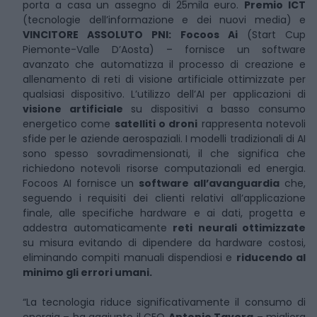
porta a casa un assegno di 25mila euro.
Premio ICT
(tecnologie dell’informazione e dei nuovi media) e
VINCITORE ASSOLUTO PNI: Focoos Ai
(Start Cup
Piemonte-Valle D’Aosta) – fornisce un software
avanzato che automatizza il processo di creazione e
allenamento di reti di visione artificiale ottimizzate per
qualsiasi dispositivo. L’utilizzo dell’AI per applicazioni di
visione artificiale
su dispositivi a basso consumo
energetico come
satelliti o droni
rappresenta notevoli
sfide per le aziende aerospaziali. I modelli tradizionali di AI
sono spesso sovradimensionati, il che significa che
richiedono notevoli risorse computazionali ed energia.
Focoos AI fornisce un
software all’avanguardia
che,
seguendo i requisiti dei clienti relativi all’applicazione
finale, alle specifiche hardware e ai dati, progetta e
addestra automaticamente
reti neurali ottimizzate
su misura evitando di dipendere da hardware costosi,
eliminando compiti manuali dispendiosi e
riducendo al
minimo gli errori umani.
“La tecnologia riduce significativamente il consumo di