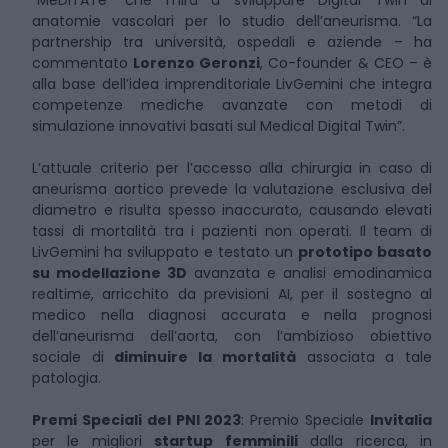
“MeDiTATe” che mira a sviluppare Digital Twin di
anatomie vascolari per lo studio dell’aneurisma. “La
partnership tra università, ospedali e aziende – ha
commentato
Lorenzo Geronzi
, Co-founder & CEO – è
alla base dell’idea imprenditoriale LivGemini che integra
competenze mediche avanzate con metodi di
simulazione innovativi basati sul Medical Digital Twin”.
L’attuale criterio per l’accesso alla chirurgia in caso di
aneurisma aortico prevede la valutazione esclusiva del
diametro e risulta spesso inaccurato, causando elevati
tassi di mortalità tra i pazienti non operati. Il team di
LivGemini ha sviluppato e testato un
prototipo basato
su modellazione 3D
avanzata e analisi emodinamica
realtime, arricchito da previsioni AI, per il sostegno al
medico nella diagnosi accurata e nella prognosi
dell’aneurisma dell’aorta, con l’ambizioso obiettivo
sociale di
diminuire la mortalità
associata a tale
patologia.
Premi Speciali del PNI 2023
: Premio Speciale
Invitalia
per le migliori
startup femminili
dalla ricerca, in