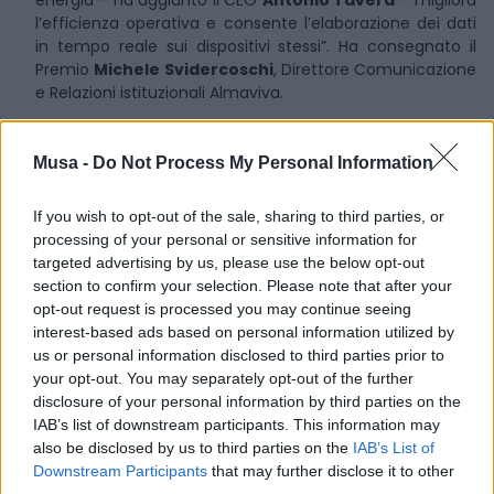
energia – ha aggiunto il CEO
Antonio Tavera
– migliora
l’efficienza operativa e consente l’elaborazione dei dati
in tempo reale sui dispositivi stessi”. Ha consegnato il
Premio
Michele Svidercoschi
, Direttore Comunicazione
e Relazioni istituzionali Almaviva.
Premio INDUSTRIAL
(produzione industriale innovativa)
Foreverland
(Start Cup Puglia) – Startup foodtech
Musa -
Do Not Process My Personal Information
italiana che
ripensa il cibo
che amiamo per un futuro
delizioso.
Freecao
è il nuovo cioccolato: delizioso,
If you wish to opt-out of the sale, sharing to third parties, or
sostenibile
e senza cacao. Negli ultimi 12 mesi ha
processing of your personal or sensitive information for
lavorato per realizzare Freecao, prodotto che potrebbe
targeted advertising by us, please use the below opt-out
essere il successore del cioccolato. Foreverland utilizza
section to confirm your selection. Please note that after your
ingredienti locali e tecnologie esistenti con un tocco di
opt-out request is processed you may continue seeing
innovazione per creare un cioccolato innovativo per le
interest-based ads based on personal information utilized by
persone e per il pianeta. Il cacao ha infatti enormi
us or personal information disclosed to third parties prior to
problemi di sostenibilità ed a causa del cambiamento
your opt-out. You may separately opt-out of the further
climatico potrebbe sparire. “La missione di Foreverland –
disclosure of your personal information by third parties on the
dice
Massimo Sabatini
, CEO & co-founder – è ridurre
IAB’s list of downstream participants. This information may
drasticamente le emissioni di CO2 e il consumo di acqua
also be disclosed by us to third parties on the
IAB’s List of
nell’industria alimentare valorizzando la carruba, di cui
Downstream Participants
that may further disclose it to other
l’Italia è il secondo produttore mondiale.” Ha consegnato