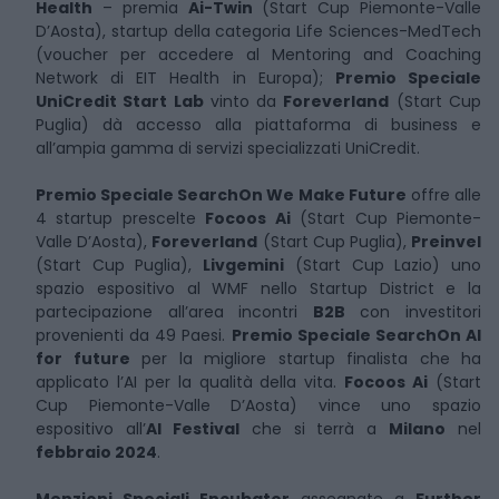
Health
– premia
Ai-Twin
(Start Cup Piemonte-Valle
D’Aosta), startup della categoria Life Sciences-MedTech
(voucher per accedere al Mentoring and Coaching
Network di EIT Health in Europa);
Premio Speciale
UniCredit Start Lab
vinto da
Foreverland
(Start Cup
Puglia) dà accesso alla piattaforma di business e
all’ampia gamma di servizi specializzati UniCredit.
Premio Speciale SearchOn We Make Future
offre alle
4 startup prescelte
Focoos Ai
(Start Cup Piemonte-
Valle D’Aosta),
Foreverland
(Start Cup Puglia),
Preinvel
(Start Cup Puglia),
Livgemini
(Start Cup Lazio) uno
spazio espositivo al WMF nello Startup District e la
partecipazione all’area incontri
B2B
con investitori
provenienti da 49 Paesi.
Premio Speciale SearchOn AI
for future
per la migliore startup finalista che ha
applicato l’AI per la qualità della vita.
Focoos Ai
(Start
Cup Piemonte-Valle D’Aosta) vince uno spazio
espositivo all’
AI Festival
che si terrà a
Milano
nel
febbraio 2024
.