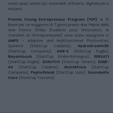
nostri spazi urbani più sostenibili, efficienti, digitalizzati e
inclusivi.
Premio Young Entrepreneur Program (YEP)
: le 10
Borse per un soggiorno di 7 giorni presso due Pépite della
rete France (Pôles Étudiants pour l’Innovation, le
Transfert et l’Entrepreneuriat) sono state assegnate a:
AMPS
– Adaptive and Multifunctional Photovoltaic
Systems (StartCup Calabria),
HydroGrowth3D
(StartCup Campania),
AGR-E
(StartCup Puglia),
Beyontouch
(StartCup Emilia-Romagna),
SERVATI
(StartCup Puglia),
QUALYCO
(StartCup Veneto),
DIAB-
AV
(StartCup Calabria),
NutriAfrica
(StartCup
Campania),
PeptoShield
(StartCup Lazio),
Soundsafe
Care
(StartCup Toscana)