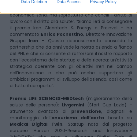
Data Deletion
Data Access
Privacy Policy
industriale ecosostenibile – ha sottolineato il CEO
Raffaele Nacchiero
– che garantisca una crescita
economica sana, ma soprattutto che concili il diritto al
lavoro con il diritto alla salute”. “Siamo lieti di consegnare
il premio Iren Cleantech & Energy a Preinvel – ha
commentato
Enrico Pochettino
, Direttore Innovazione
Gruppo
Iren
– Questo riconoscimento consolida la
partnership che da anni vede la nostra azienda a fianco
del PNI, e che ci consente di rafforzare il nostro rapporto
con l’ecosistema delle startup e della ricerca: un’attività
strategica coerente con gli obiettivi Iren nel campo
dell’innovazione e che può anche supportare gli
ambiziosi programmi di sviluppo dell’azienda, così come
di tutto il comparto”.
Premio LIFE SCIENCES-MEDtech
(miglioramento della
salute delle persone):
Livgemini
(Start Cup Lazio) –
Strumento avanzato di
prevenzione
, diagnosi e
monitoraggio dell’
aneurisma dell’aorta
basato su
Medical Digital Twin
. Startup nata dal progetto
europeo Horizon 2020-Research and Innovation-