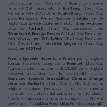
collaborazione con l’Osservatorio Scientifico Imprese
Femminili-OSIF, assegnato a
RasGenix
(Start Cup
Piemonte-Valle D’Aosta)
e DoubleDamp
(Start Cup
Emilia-Romagna). Premio Speciale
Invitalia
per le
migliori startup individuate nei 4 settori di
innovazione
,
vinto da
RarEarth
(Start Cup Lombardia), per
Cleantech & Energy, Focoos Ai
(Start Cup Piemonte-
Valle D’Aosta)
per ICT, SpAIce
(Start Cup Piemonte-
Valle D’Aosta)
per Industrial, Livgemini
(Start Cup
Lazio)
per MEDTech.
Premio Speciale Nobento e iVision
per la migliore
Startup Sostenibile assegnato a
Preinvel
(Start Cup
Puglia), consiste in un premio di €10.000 per la migliore
soluzione innovativa per la sostenibilità sociale.
Menzione Speciale Green&Blue Climate Change
vinto da RarEarth
(Start Cup Lombardia), come
migliore soluzione innovativa e ad alto impatto
indirizzata al contrasto del cambiamento climatico. Il
Premio – trasversale a tutte le categorie del PNI – è
conferito da Repubblica Green&Blue Premio speciale
EIT