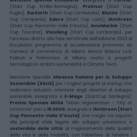
Menzioni Speciali Encubator
assegnate a
Further
(Start Cup Emilia-Romagna),
Preinvel
(Start Cup
Puglia),
RarEarth
(Start Cup Lombardia),
BluLite
(Start
Cup Campania),
Edera
(Start Cup Lazio),
IAmGreen
(Start Cup Piemonte-Valle D’Aosta),
InnoMarble
(Start
Cup Toscana),
VisioNing
(Start Cup Lombardia), per
l’accesso diretto alla fase semifinale dell’edizione 2023 di
Encubator, programma di accelerazione promosso da
Camera di commercio di Milano Monza Brianza Lodi,
PoliHub e Politecnico di Milano rivolto a progetti
tecnologici in ambito sostenibilità e Climate Tech.
Menzione Speciale
Alleanza Italiana per lo Sviluppo
Sostenibile (ASviS)
per i migliori progetti di startup che
realizzano soluzioni orientate dagli obiettivi di sviluppo
sostenibile assegnata a
E-Mago
(StartCup Sardegna).
Premio Speciale MUSA
“Urban regeneration – City of
tomorrow” pari a
15.000€
assegnati a
IAmGreen (Start
Cup Piemonte-Valle D’Aosta)
che meglio ha risposto
alle principali sfide legate allo sviluppo urbanistico e
sostenibile delle città
, al miglioramento della qualità
della vita e della mobilità, con l’obiettivo di rendere i