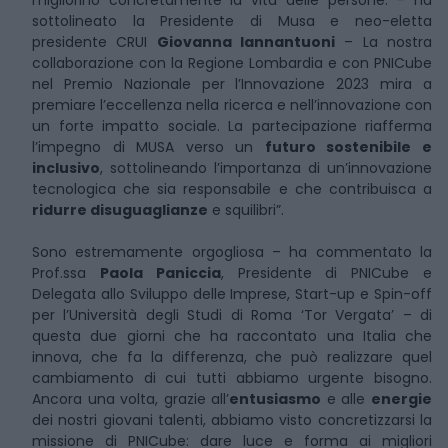
migliorino concretamente la vita delle persone. – ha
sottolineato la Presidente di Musa e neo-eletta
presidente CRUI
Giovanna Iannantuoni
– La nostra
collaborazione con la Regione Lombardia e con PNICube
nel Premio Nazionale per l’Innovazione 2023 mira a
premiare l’eccellenza nella ricerca e nell’innovazione con
un forte impatto sociale. La partecipazione riafferma
l’impegno di MUSA verso un
futuro sostenibile e
inclusivo
, sottolineando l’importanza di un’innovazione
tecnologica che sia responsabile e che contribuisca a
ridurre disuguaglianze
e squilibri”.
Sono estremamente orgogliosa – ha commentato la
Prof.ssa
Paola Paniccia
, Presidente di PNICube e
Delegata allo Sviluppo delle Imprese, Start-up e Spin-off
per l’Università degli Studi di Roma ‘Tor Vergata’ – di
questa due giorni che ha raccontato una Italia che
innova, che fa la differenza, che può realizzare quel
cambiamento di cui tutti abbiamo urgente bisogno.
Ancora una volta, grazie all’
entusiasmo
e alle
energie
dei nostri giovani talenti, abbiamo visto concretizzarsi la
missione di PNICube: dare luce e forma ai migliori