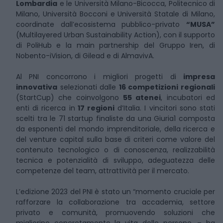
Lombardia
e le Università Milano-Bicocca, Politecnico di
Milano, Università Bocconi e Università Statale di Milano,
coordinate dall’ecosistema pubblico-privato
“MUSA”
(Multilayered Urban Sustainability Action), con il supporto
di PoliHub e la main partnership del Gruppo Iren, di
Nobento-iVision, di Gilead e di AlmavivA.
Al PNI concorrono i migliori progetti di
impresa
innovativa
selezionati dalle
16 competizioni regionali
(StartCup) che coinvolgono
55 atenei
, incubatori ed
enti di ricerca in
17 regioni
d’Italia. I vincitori sono stati
scelti tra le 71 startup finaliste da una Giuria1 composta
da esponenti del mondo imprenditoriale, della ricerca e
del venture capital sulla base di criteri come valore del
contenuto tecnologico o di conoscenza, realizzabilità
tecnica e potenzialità di sviluppo, adeguatezza delle
competenze del team, attrattività per il mercato.
L’edizione 2023 del PNI è stato un “momento cruciale per
rafforzare la collaborazione tra accademia, settore
privato e comunità, promuovendo soluzioni che