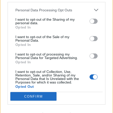
third parties.
il Premio
Andrea Alessandrini
, CEO Nobento-iVision.
Personal Data Processing Opt Outs
Premio IREN CLEANTECH & ENERGY
(miglioramento
della sostenibilità ambientale):
Preinvel
(Start Cup
I want to opt-out of the Sharing of my
personal data.
Puglia) – ha brevettato il
filtro industriale
Opted In
fluidodinamico
che abbatte le più pericolose
emissioni
inquinanti con zero costi di manutenzione,
I want to opt-out of the Sale of my
utilizzando gli effetti filtranti dei flussi di aria. La
Personal Data.
Opted In
tecnologia si basa sul principio di Bernoulli per generare
aree di alta depressione e catturare polveri fini inferiori a
I want to opt-out of processing my
0.5 micron prodotte da attività civili ed industriali. È nata
Personal Data for Targeted Advertising.
così una tecnologia con costi di manutenzione prossimi
Opted In
allo zero, poiché non prevede sistemi di cattura
I want to opt-out of Collection, Use,
meccanici o elettrici. Il filtro fluidodinamico PREINVEL è
Retention, Sale, and/or Sharing of my
brevettato in Cina, Giappone, Russia, Canada, Italia
Personal Data that Is Unrelated with the
Purposes for which it was collected.
ed Europa
ed è attualmente attenzionato da
Opted Out
importanti realtà industriali per applicazioni che spaziano
dal siderurgico al navale, fino ad applicazioni militari per
CONFIRM
bonificare zone di guerra bombardate da armi chimiche.
“La mission della PREINVEL è favorire uno sviluppo