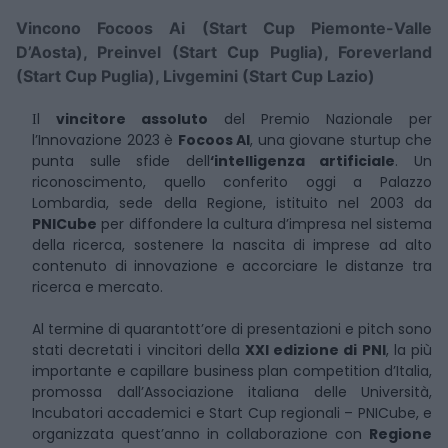
Vincono Focoos Ai (Start Cup Piemonte-Valle
D’Aosta), Preinvel (Start Cup Puglia), Foreverland
(Start Cup Puglia), Livgemini (Start Cup Lazio)
l
vincitore assoluto
del Premio Nazionale per
I
l’Innovazione 2023 è
Focoos AI
, una giovane sturtup che
punta sulle sfide dell
‘intelligenza artificiale
. Un
riconoscimento, quello conferito oggi a Palazzo
Lombardia, sede della Regione, istituito nel 2003 da
PNICube
per diffondere la cultura d’impresa nel sistema
della ricerca, sostenere la nascita di imprese ad alto
contenuto di innovazione e accorciare le distanze tra
ricerca e mercato.
Al termine di quarantott’ore di presentazioni e pitch sono
stati decretati i vincitori della
XXI edizione di PNI
, la più
importante e capillare business plan competition d’Italia,
promossa dall’Associazione italiana delle Università,
Incubatori accademici e Start Cup regionali – PNICube, e
organizzata quest’anno in collaborazione con
Regione