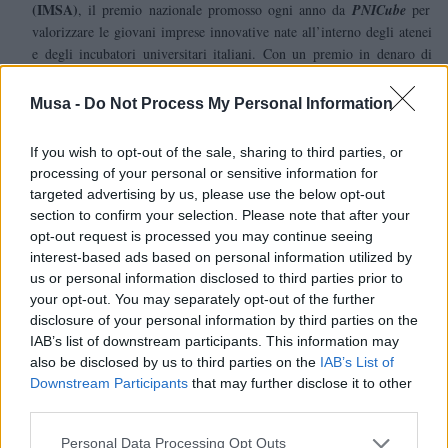
(IMSA)
, il premio nazionale promosso ogni anno da
PNICube
per
valorizzare le giovani imprese innovative nate all’interno degli atenei
e degli incubatori universitari italiani. Con un premio in denaro di
10mila euro
in palio e l’occasione di entrare in contatto con
investitori e player dell’innovazione, l’IMSA 2025 si conferma uno
Musa -
Do Not Process My Personal Information
degli appuntamenti più significativi per il sistema
dell’imprenditorialità tecnologica legata alla ricerca pubblica.
If you wish to opt-out of the sale, sharing to third parties, or
processing of your personal or sensitive information for
19ª edizione
La
si svolgerà mercoledì 1° ottobre 2025 a Torino,
targeted advertising by us, please use the below opt-out
nell’ambito dell’
Italian Tech Week
, la più importante tech conference
section to confirm your selection. Please note that after your
italiana organizzata da
Vento
, il chapter italiano di
Exor Ventures
, in
opt-out request is processed you may continue seeing
collaborazione editoriale con il Gruppo
GEDI
. L’organizzazione
interest-based ads based on personal information utilized by
dell’evento è affidata a PNICube, la più grande rete nazionale degli
us or personal information disclosed to third parties prior to
incubatori universitari e delle Start Cup competition, insieme
your opt-out. You may separately opt-out of the further
all’incubatore torinese
I3P
, tra i più attivi a livello europeo, che dal
disclosure of your personal information by third parties on the
1999 ha supportato oltre 375 startup.
IAB’s list of downstream participants. This information may
also be disclosed by us to third parties on the
IAB’s List of
startup innovative
Possono candidarsi al Premio le
costituite dopo il
Downstream Participants
that may further disclose it to other
1° gennaio 2019, con almeno due bilanci di esercizio conclusi,
third parties.
appartenenti ad almeno una delle seguenti categorie: startup nate da
Personal Data Processing Opt Outs
una Start Cup regionale della rete PNICube; startup che hanno