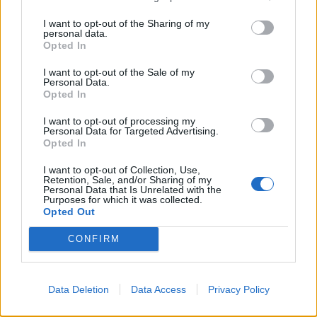
partecipato a precedenti edizioni del Premio senza risultare vincitrici
I want to opt-out of the Sharing of my
ma che hanno successivamente raggiunto significativi risultati di
personal data.
Opted In
mercato; startup che hanno beneficiato di servizi offerti da incubatori
universitari, università o enti pubblici di ricerca membri del network.
I want to opt-out of the Sale of my
Personal Data.
Le candidature vanno inviate via email all’indirizzo
Opted In
segreteria@pnicube.it
, specificando nell’oggetto
“Application Premio
I want to opt-out of processing my
IMSA 2025”
e allegando il
form di partecipazione che potete trovare
Personal Data for Targeted Advertising.
qui
. Il termine ultimo per la presentazione è, appunto, il 9 luglio alle
Opted In
ore 12.
I want to opt-out of Collection, Use,
Retention, Sale, and/or Sharing of my
Personal Data that Is Unrelated with the
Purposes for which it was collected.
Opted Out
CONFIRM
Data Deletion
Data Access
Privacy Policy