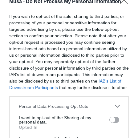
l’evoluzione della coorte Bicocca in uno
Musa -
Do Not Process My Personal Information
studio longitudinale, introdurre tecnologie
avanzate per il monitoraggio
If you wish to opt-out of the sale, sharing to third parties, or
cardiovascolare e ambientale e aprire un
processing of your personal or sensitive information for
targeted advertising by us, please use the below opt-out
dialogo diretto con aziende e stakeholder
section to confirm your selection. Please note that after your
per attivare nuove progettualità e forme
opt-out request is processed you may continue seeing
di co-finanziamento.
interest-based ads based on personal information utilized by
us or personal information disclosed to third parties prior to
Un approccio che si inserisce pienamente
your opt-out. You may separately opt-out of the further
nella visione di MUSA: un ecosistema che
disclosure of your personal information by third parties on the
mette in relazione ricerca, innovazione e
IAB’s list of downstream participants. This information may
territorio per generare impatto reale e
also be disclosed by us to third parties on the
IAB’s List of
replicabile .
Downstream Participants
that may further disclose it to other
third parties.
Ad aprire i lavori saranno gli interventi
istituzionali del Rettore dell’Università di
Personal Data Processing Opt Outs
Milano-Bicocca, Marco Orlandi, della
I want to opt-out of the Sharing of my
Presidente di MUSA, Giovanna Iannantuoni,
personal data.
e dei rappresentanti del Consiglio
Opted In
Nazionale delle Ricerche, di Regione