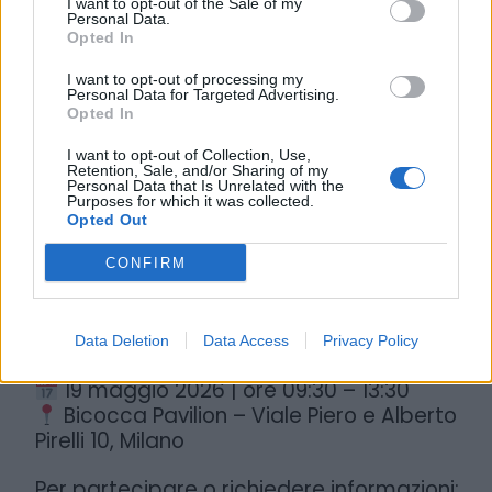
I want to opt-out of the Sale of my
Lombardia e di ATS Città Metropolitana di
Personal Data.
Milano.
Opted In
I want to opt-out of processing my
La mattinata si concluderà con una tavola
Personal Data for Targeted Advertising.
rotonda dedicata alla longevità come
Opted In
leva di sviluppo economico e sociale, con
I want to opt-out of Collection, Use,
l’obiettivo di favorire un confronto diretto
Retention, Sale, and/or Sharing of my
Personal Data that Is Unrelated with the
tra ricerca e sistema produttivo.
Purposes for which it was collected.
Opted Out
A chiudere, un momento informale di
networking con light lunch, pensato per
CONFIRM
consolidare relazioni e aprire nuove
collaborazioni.
Data Deletion
Data Access
Privacy Policy
Dettagli evento
19 maggio 2026 | ore 09:30 – 13:30
Bicocca Pavilion – Viale Piero e Alberto
Pirelli 10, Milano
Per partecipare o richiedere informazioni: