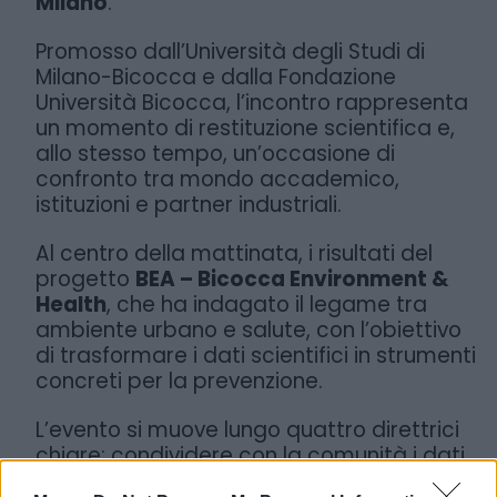
Milano
.
Promosso dall’Università degli Studi di
Milano-Bicocca e dalla Fondazione
Università Bicocca, l’incontro rappresenta
un momento di restituzione scientifica e,
allo stesso tempo, un’occasione di
confronto tra mondo accademico,
istituzioni e partner industriali.
Al centro della mattinata, i risultati del
progetto
BEA – Bicocca Environment &
Health
, che ha indagato il legame tra
ambiente urbano e salute, con l’obiettivo
di trasformare i dati scientifici in strumenti
concreti per la prevenzione.
L’evento si muove lungo quattro direttrici
chiare: condividere con la comunità i dati
emersi dalla ricerca, presentare