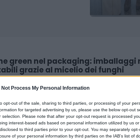
ne green nel packaging: imballaggi 
bili grazie al micelio dei funghi
è la startup vincitrice del premio Sostenibilità/Climate Change 
 Not Process My Personal Information
 essersi distinta nella produzione di soluzioni di imballaggio se
bili, ideali per la protezione di prodotti pesanti o fragili. Il tutto
to opt-out of the sale, sharing to third parties, or processing of your per
ogie di fermentazione del
micelio
– la radice dei funghi – per t
formation for targeted advertising by us, please use the below opt-out s
ndustriali organici, privi di valore economico, in
materiali da i
r selection. Please note that after your opt-out request is processed y
tenibili.
eing interest-based ads based on personal information utilized by us or
disclosed to third parties prior to your opt-out. You may separately opt-
up che sviluppa imballaggi 100% naturali e compostabili per la p
losure of your personal information by third parties on the IAB’s list of