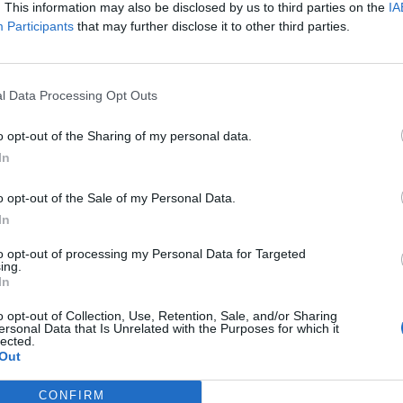
fragili. Questo avviene partendo da sottoprodotti organici e dal 
. This information may also be disclosed by us to third parties on the
IA
rta di collante naturale,” spiega Luca Ficarelli, co-founder di 
Participants
that may further disclose it to other third parties.
è quella di creare un’alternativa al polistirolo che, a fine vita, pos
do in quanto compostabile.”
USH si concentra su
mercati e settori
che richiedono soluzioni d
l Data Processing Opt Outs
ti. “Il settore del packaging è vastissimo,” continua Ficarelli.
o opt-out of the Sharing of my personal data.
iamo sul packaging secondario industriale, ma puntiamo a espan
In
 altre categorie, come quella alimentare”. L’obiettivo di medio
 fine del 2025, SMUSH mira a realizzare il proprio impianto pilota.
o opt-out of the Sale of my Personal Data.
viluppare un impianto demo che consenta di presentare la tecnol
In
e avviare le prime forniture per i propri clienti.
to opt-out of processing my Personal Data for Targeted
ing.
In
o opt-out of Collection, Use, Retention, Sale, and/or Sharing
ersonal Data that Is Unrelated with the Purposes for which it
lected.
Out
CONFIRM