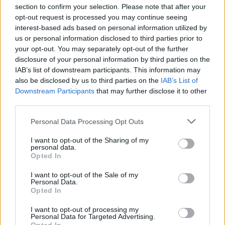
immersiva e modulare per bambini con e
section to confirm your selection. Please note that after your
opt-out request is processed you may continue seeing
senza bisogni speciali.
interest-based ads based on personal information utilized by
BioFashionTech
(CleanTech & Energy: il
us or personal information disclosed to third parties prior to
progetto, di PoliHub – Innovation District &
your opt-out. You may separately opt-out of the further
disclosure of your personal information by third parties on the
Startup Accelerator, prevede la
IAB’s list of downstream participants. This information may
trasformazione dei rifiuti tessili a fibre
also be disclosed by us to third parties on the
IAB’s List of
miste in materiali biobased utilizzando un
Downstream Participants
that may further disclose it to other
third parties.
processo enzimatico brevettato per un
riciclaggio sostenibile.
Personal Data Processing Opt Outs
INSIGHT
(Life Sciences & MedTech): il
I want to opt-out of the Sharing of my
progetto – del Politecnico di Milano-
personal data.
Opted In
propone un add-on endoscopico
sensorizzato per una colonscopia
I want to opt-out of the Sale of my
Personal Data.
potenziata dall’IA.
Opted In
EFESO
(Industrial Technologies): il
I want to opt-out of processing my
progetto, del Politecnico di Milano,
Personal Data for Targeted Advertising.