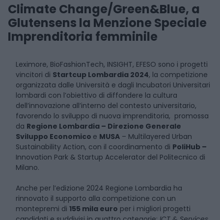
Climate Change/Green&Blue, a
Glutensens la Menzione Speciale
Imprenditoria femminile
Leximore, BioFashionTech, INSIGHT, EFESO sono i progetti
vincitori di
Startcup Lombardia 2024
, la competizione
organizzata dalle Università e dagli Incubatori Universitari
lombardi con l’obiettivo di diffondere la cultura
dell’innovazione all’interno del contesto universitario,
favorendo lo sviluppo di nuova imprenditoria, promossa
da
Regione Lombardia – Direzione Generale
Sviluppo Economico
e
MUSA
– Multilayered Urban
Sustainability Action, con il coordinamento di
PoliHub –
Innovation Park & Startup Accelerator del Politecnico di
Milano.
Anche per l’edizione 2024 Regione Lombardia ha
rinnovato il supporto alla competizione con un
montepremi di
155 mila euro
per i migliori progetti
candidati e suddivisi in quattro categorie:
ICT & Services,