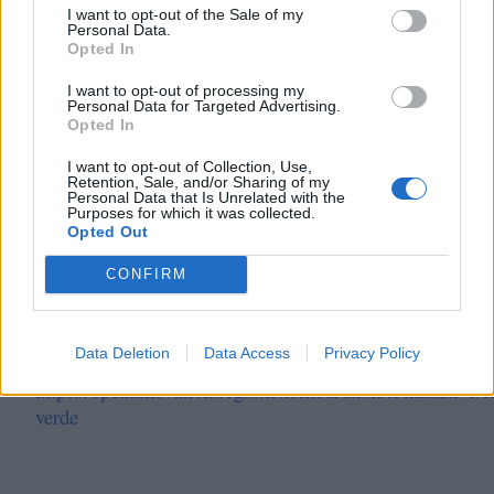
I want to opt-out of the Sale of my
3.
Chimica Verde Lombardia per un futuro
Personal Data.
Opted In
sostenibile 2025
I want to opt-out of processing my
La seconda edizione della competition dedicata
Personal Data for Targeted Advertising.
Opted In
all’innovazione sostenibile nella filiera chimica, con
l’obiettivo di favorire il dialogo tra imprese, startup e
I want to opt-out of Collection, Use,
spin-off.
Retention, Sale, and/or Sharing of my
Personal Data that Is Unrelated with the
Purposes for which it was collected.
Cosa offre
: connessione con gruppi industriali,
Opted Out
validazione di soluzioni green ad alto potenziale
CONFIRM
applicativo.
Scadenza candidature: 11 settembre 2025
Data Deletion
Data Access
Privacy Policy
Maggiori informazioni:
https://openinnovation.regione.lombardia.it/it/iniziative/
verde