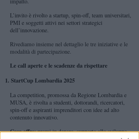
impatto.
L’invito è rivolto a startup, spin-off, team universitari,
PMI e soggetti attivi nei settori strategici
dell’innovazione.
Rivediamo insieme nel dettaglio le tre iniziative e le
modalità di partecipazione.
Le call aperte e le scadenze da rispettare
1.
StartCup Lombardia 2025
La competition, promossa da Regione Lombardia e
MUSA, è rivolta a studenti, dottorandi, ricercatori,
spin-off e aspiranti imprenditori con idee ad alto
contenuto innovativo.
Cosa offre
: premi in denaro, supporto allo sviluppo,
accesso al Premio Nazionale per l’Innovazione.