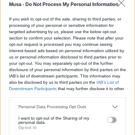
Musa -
Do Not Process My Personal Information
Scadenza candidature: 5 settembre 2025
If you wish to opt-out of the sale, sharing to third parties, or
Maggiori informazioni:
https://startcuplombardia.it/
processing of your personal or sensitive information for
targeted advertising by us, please use the below opt-out
section to confirm your selection. Please note that after your
2.
Edilizia Sostenibile e Sicura
opt-out request is processed you may continue seeing
interest-based ads based on personal information utilized by
Una call rivolta a startup e PMI con soluzioni
us or personal information disclosed to third parties prior to
tecnologiche per il mondo delle costruzioni, in ottica
your opt-out. You may separately opt-out of the further
di sostenibilità, digitalizzazione e sicurezza.
disclosure of your personal information by third parties on the
IAB’s list of downstream participants. This information may
also be disclosed by us to third parties on the
IAB’s List of
Cosa offre
: collaborazione diretta con grandi imprese
Downstream Participants
that may further disclose it to other
del settore edilizio, sviluppo in logica di co-
third parties.
innovazione.
Scadenza candidature: 5 settembre 2025
Personal Data Processing Opt Outs
I want to opt-out of the Sharing of my
Maggiori informazioni:
https://startcuplombardia.it/
personal data.
Opted In