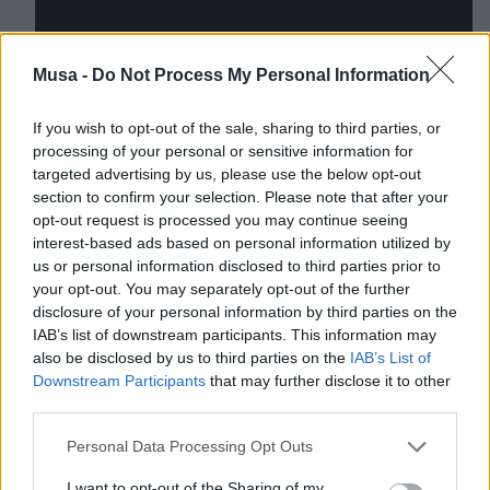
Musa -
Do Not Process My Personal Information
If you wish to opt-out of the sale, sharing to third parties, or
processing of your personal or sensitive information for
targeted advertising by us, please use the below opt-out
section to confirm your selection. Please note that after your
opt-out request is processed you may continue seeing
interest-based ads based on personal information utilized by
us or personal information disclosed to third parties prior to
your opt-out. You may separately opt-out of the further
disclosure of your personal information by third parties on the
IAB’s list of downstream participants. This information may
Come racconta Ludovico Dejack durante
also be disclosed by us to third parties on the
IAB’s List of
l’intervista, il cuore dell’iniziativa è un
Downstream Participants
that may further disclose it to other
percorso di sei mesi
che mette in
third parties.
relazione le startup con studi legali,
aziende e organizzazioni non profit,
Personal Data Processing Opt Outs
affiancandole anche con il supporto
I want to opt-out of the Sharing of my