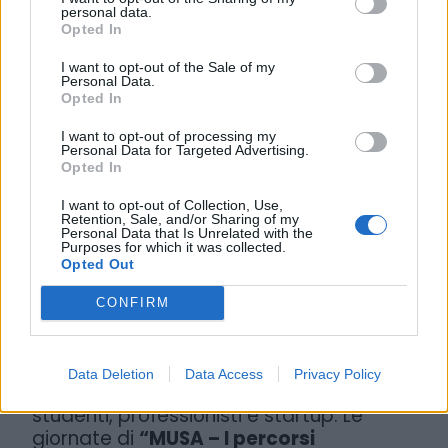
operativo di
studenti
. Un approccio che
personal data.
consente di generare risultati concreti e
Opted In
immediatamente utili per i founder,
I want to opt-out of the Sale of my
proprio nelle fasi in cui la strutturazione
Personal Data.
dell’impresa è fondamentale.
Opted In
I want to opt-out of processing my
Il riconoscimento ottenuto durante la
Personal Data for Targeted Advertising.
Poster Session valorizza un progetto che
Opted In
interpreta l’innovazione come
I want to opt-out of Collection, Use,
collaborazione e trasferimento di
Retention, Sale, and/or Sharing of my
competenze
, dimostrando l’importanza di
Personal Data that Is Unrelated with the
Purposes for which it was collected.
intervenire fin dalle prime fasi di sviluppo
Opted Out
imprenditoriale.
CONFIRM
In questo contesto,
MUSA Scarl
si
conferma come facilitatore di ecosistemi
innovativi, capace di promuovere iniziative
Data Deletion
Data Access
Privacy Policy
che mettono in connessione università,
studenti, professionisti e startup. Le
giornate di
“MUSA – I percorsi