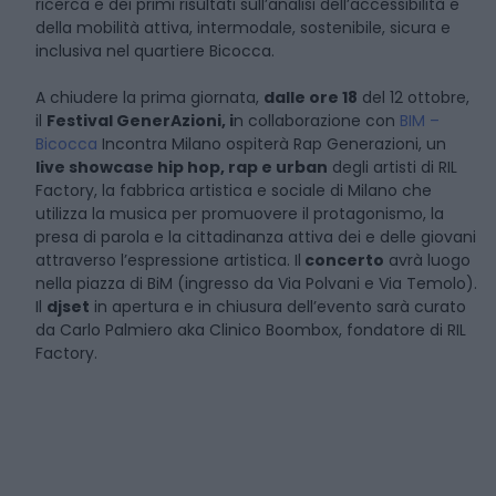
ricerca e dei primi risultati sull’analisi dell’accessibilità e
della mobilità attiva, intermodale, sostenibile, sicura e
inclusiva nel quartiere Bicocca.
A chiudere la prima giornata,
dalle ore 18
del 12 ottobre,
il
Festival GenerAzioni, i
n collaborazione con
BIM –
Bicocca
Incontra Milano ospiterà Rap Generazioni, un
live showcase hip hop, rap e urban
degli artisti di RIL
Factory, la fabbrica artistica e sociale di Milano che
utilizza la musica per promuovere il protagonismo, la
presa di parola e la cittadinanza attiva dei e delle giovani
attraverso l’espressione artistica. Il
concerto
avrà luogo
nella piazza di BiM (ingresso da Via Polvani e Via Temolo).
Il
djset
in apertura e in chiusura dell’evento sarà curato
da Carlo Palmiero aka Clinico Boombox, fondatore di RIL
Factory.