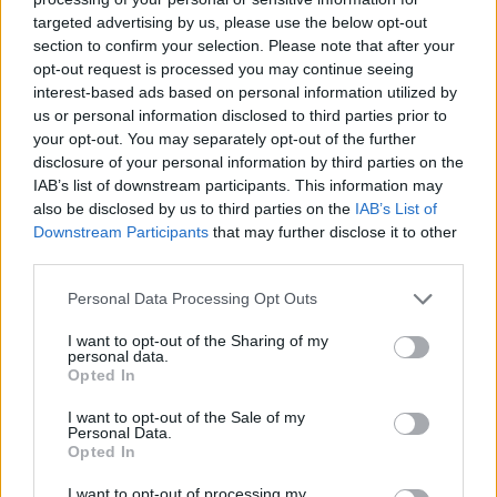
internazionale, quali: European Youth Forum (network
targeted advertising by us, please use the below opt-out
internazionale che rappresenta più di un centinaio di
section to confirm your selection. Please note that after your
organizzazioni giovanili), Consiglio Nazionale dei Giovani,
opt-out request is processed you may continue seeing
Fondazione Feltrinelli, Parco Nord, oltre che in
interest-based ads based on personal information utilized by
collaborazione con i gruppi di ricerca afferenti a
us or personal information disclosed to third parties prior to
MUSA. Chiuderà la mattinata del 13 i lavori di B-YOUth
your opt-out. You may separately opt-out of the further
Forum, Tiziana Elli, l’Assessora Parità di genere, Sport,
disclosure of your personal information by third parties on the
Quartieri popolari, Comunicazione istituzionale, Politiche
IAB’s list of downstream participants. This information may
giovanili, CAM e CAG del Municipio 9 di Milano.
also be disclosed by us to third parties on the
IAB’s List of
Downstream Participants
that may further disclose it to other
Nel pomeriggio del 12 e del 13, invece, gli eventi saranno
third parties.
aperti alla cittadinanza come occasione di incontro con
MUSA sui suoi temi di lavoro: mobilità attiva e sostenibile,
Personal Data Processing Opt Outs
educazione digitale, pratiche di inclusione e cittadinanza
attiva, biodiversità urbana, spazio pubblico. Tra le
I want to opt-out of the Sharing of my
iniziative ad opera delle azioni di MUSA che animeranno
personal data.
Opted In
le due giornate, ‘
Storie dal quartiere Bicocca
’ (punto
di ritrovo: Edificio Agorà, Corridoio U6-Agorà Aula Magna,)
I want to opt-out of the Sale of my
che attraverso una esplorazione del territorio
Personal Data.
catapulterà i partecipanti nel racconto collettivo di
Opted In
sostenibilità urbana nel quartiere Bicocca. ‘Modelli e
Prospettive di lavoro sulla partecipazione dei minorenni’
I want to opt-out of processing my