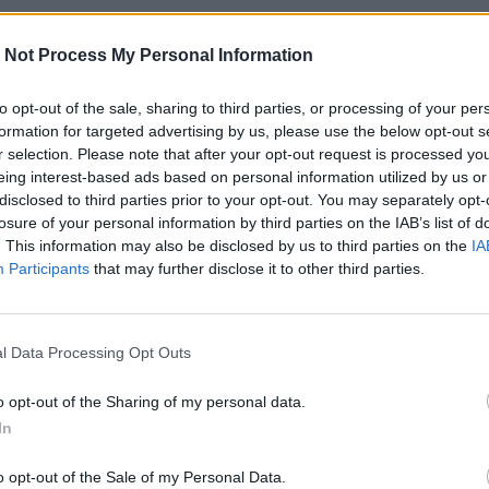
 Not Process My Personal Information
1° agosto 2024
XXII edizi
per presentare la propria candidatura per la
etizione promossa da Regione Lombardia – Direzione Generale Sviluppo Ec
tainability Action, in collaborazione con le Università e gli Incubatori Univers
to opt-out of the sale, sharing to third parties, or processing of your per
formation for targeted advertising by us, please use the below opt-out s
Politecnico di Milano, la Startcup è diventata un pilastro dell’ecosistema inn
r selection. Please note that after your opt-out request is processed y
oltre 1,1 milioni di euro
dal 2016 grazie al supporto regionale. Startcup Lom
eing interest-based ads based on personal information utilized by us or
disclosed to third parties prior to your opt-out. You may separately opt-
 parte di un più ampio progetto volto a sostenere l’innovazione nella regi
losure of your personal information by third parties on the IAB’s list of
ione, si terranno due eventi chiave: Startcup 4 motori d’Europa e il Matchin
. This information may also be disclosed by us to third parties on the
IA
– che mirano a creare connessioni tra startup e fondi di Venture Capital. 
Participants
that may further disclose it to other third parties.
9 ottobre a Palazzo Lombardia.
rta a aspiranti imprenditori, gruppi di lavoro e imprese costituite. Per l’
a
umentato a 155 mila euro
tato
, da assegnare ai migliori progetti in quattro
l Data Processing Opt Outs
Technologies, Life Science & MedTech e CleanTech & Energy. Ogni categoria a
uro. Oltre ai premi di categoria, saranno assegnati Premi Speciali per la Sosten
o opt-out of the Sharing of my personal data.
, ciascuno del valore di 25 mila euro. Quest’anno, sarà prevista una maggioraz
In
ti dedicati alla sicurezza sul lavoro, evidenziando l’attenzione di Regione Lo
o opt-out of the Sale of my Personal Data.