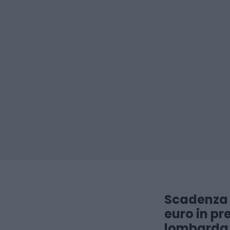
Scadenza d
euro in pr
lombarda