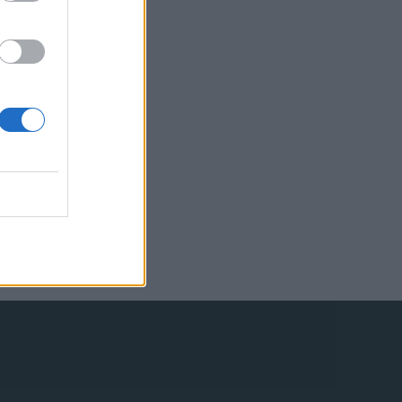
ata alla migliore
 motori d’Europa”
atalogna, con un
 La prima fase di
 selezionati i 12
 i vincitori che