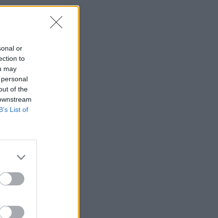
one di Startcup
onomico e MUSA –
itari lombardi.
sonal or
ection to
ovativo lombardo,
ou may
bardia non è solo
 personal
out of the
one. Quest’anno,
 downstream
g Day – collegato
B’s List of
Questi eventi si
edizione 2024, il
 categorie: ICT &
vrà un vincitore
ibilità – Climate
ione di ulteriori
mbardia su questo