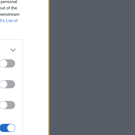
e nel contesto
 personal
out of the
 downstream
gonisti della
B’s List of
amente, è stato
ato lombardo,
orialità per i
nte dal mondo
ndivise per il
a.
, imprese e
nità dell’alta
 valorizzare la
à spazio per