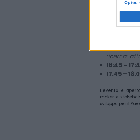
Opted 
15:00 – 15:1
15:15 – 15:
15:45 – 16:
formazione,
16:15 – 16:
ricerca: att
16:45 – 17:
17:45 – 18:
L’evento è aperto
maker e stakeholde
sviluppo per il Pae