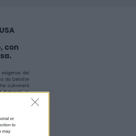
MUSA
o, con
esa.
 esigenze del
a da Deloitte
 che culminerà
l futuro”
, in
e di
Via Santa
ei ricercatori
sonal or
indagine offre
ection to
 analizzando le
ou may