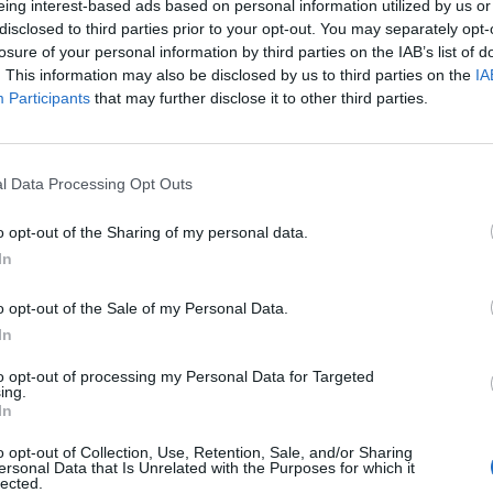
i percorsi di carriera e i progetti sviluppati, in particolar
eing interest-based ads based on personal information utilized by us or
duttivo milanese.
disclosed to third parties prior to your opt-out. You may separately opt-
losure of your personal information by third parties on the IAB’s list of
ttato un approccio integrato, con una
survey rivolta ai prota
. This information may also be disclosed by us to third parties on the
IA
liere dati su esperienze, attitudini e skill sviluppate. Parallel
Participants
that may further disclose it to other third parties.
ogno occupazionale del settore privato, con un focus sul merc
 competenze più richieste e le opportunità di impiego o imprendit
mazione.
l Data Processing Opt Outs
na lettura incrociata tra l’offerta di competenze provenie
omanda espressa dalle imprese, utile a delineare strategie co
o opt-out of the Sharing of my personal data.
a conoscenza e la valorizzazione delle risorse umane della ricerc
In
sarà anche un momento di confronto tra
mondo accademico
o opt-out of the Sale of my Personal Data.
verso due tavole rotonde dedicate: la prima sulle sfide e opportu
In
ziende; la seconda sul ruolo delle sinergie tra attori diversi per
patto.
to opt-out of processing my Personal Data for Targeted
ing.
In
ell’incontro, un
Exploration Hub di networking
offrir
nformali e nuove connessioni.
o opt-out of Collection, Use, Retention, Sale, and/or Sharing
ersonal Data that Is Unrelated with the Purposes for which it
lected.
se di definizione):