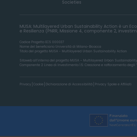
Societies
MUSA: Multilayered Urban Sustainability Action è un Ecos
e Resilienza (PNRR, Missione 4, componente 2, investime
Codice Progetto ECS 000037
Nome del beneficiario Università di Milano-Bicocca
Titolo del progetto MUSA - Multilayered Urban Sustainability Action
Sitoweb all’interno del progetto MUSA – Multilayered Urban Sustainabilit
Componente 2 Linea di Investimento 1.5: Creazione e rafforzamento degli “ec
Privacy
Cookie
Dichiarazione di Accessibilità
Privacy Spoke e Affiliati