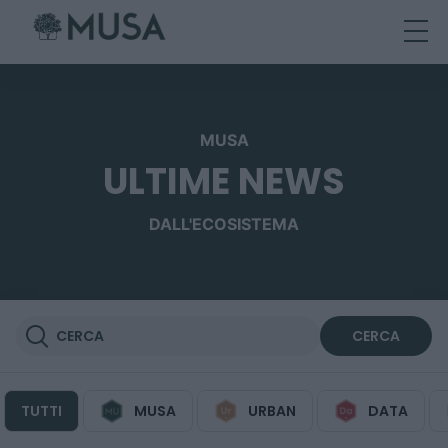
Skip
to
content
MUSA
ULTIME NEWS
DALL'ECOSISTEMA
TUTTI
MUSA
URBAN
DATA