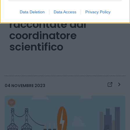
geotermia, le
tecnologie di MUSA
Data Deletion
Data Access
Privacy Policy
raccontate dal
coordinatore
scientifico
04 NOVEMBRE 2023