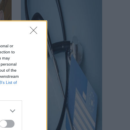
sonal or
ection to
ou may
 personal
out of the
 downstream
B’s List of