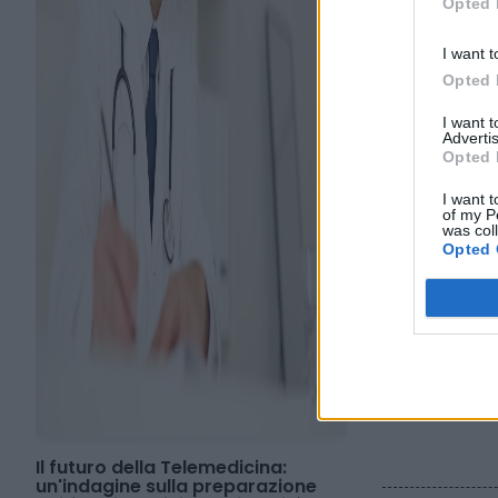
Opted 
I want t
Opted 
I want 
Advertis
Opted 
I want t
of my P
was col
Opted 
Telecardiolo
facilitare l'
ospedalieri 
Il futuro della Telemedicina:
un'indagine sulla preparazione