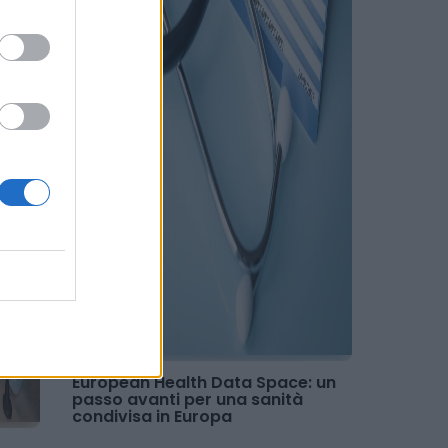
European Health Data Space: un
passo avanti per una sanità
condivisa in Europa