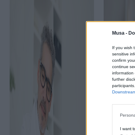
Musa -
Do
If you wish 
sensitive in
confirm you
continue se
information 
further disc
participants
Downstream 
Persona
I want t