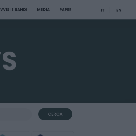
VVISI E BANDI
MEDIA
PAPER
IT
EN
WS