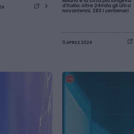
Milano è la città più longeva
d'Italia: oltre 24mila gli ultra
24
novantenni, 283 i centenari
11 APRILE 2024